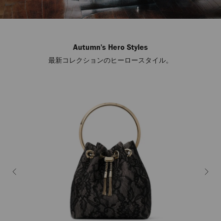
Autumn's Hero Styles
最新コレクションのヒーロースタイル。
自
動
再
生
を
止
め
る