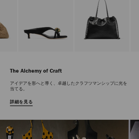
自
動
再
The Alchemy of Craft
生
を
止
アイデアを形へと導く、卓越したクラフツマンシップに光を
め
当てる。
る
詳細を見る