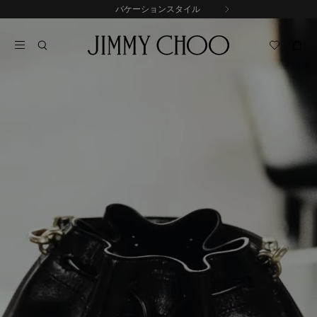
コ
バケーションスタイル
前
ン
自
の
テ
動
ス
ン
再
ラ
ツ
生
イ
に
を
ド
ス
止
キ
め
る
ッ
プ