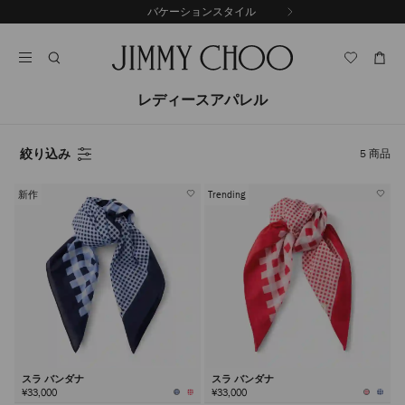
コ
バケーションスタイル
前
ン
自
の
テ
動
ス
ン
再
ラ
ツ
生
イ
に
を
レディースアパレル
ド
ス
止
キ
め
る
ッ
絞り込み
5
商品
プ
新作
Trending
スラ バンダナ
スラ バンダナ
¥33,000
¥33,000