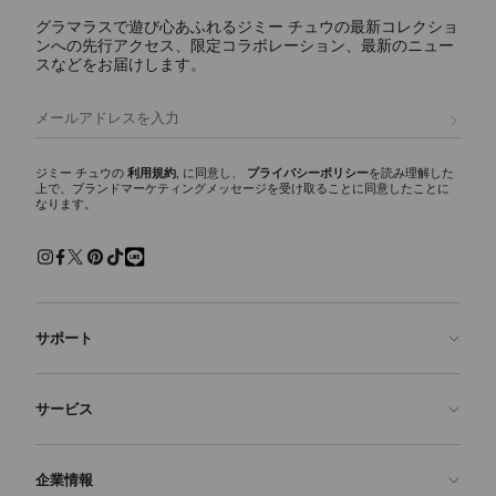
グラマラスで遊び心あふれるジミー チュウの最新コレクショ
ンへの先行アクセス、限定コラボレーション、最新のニュー
スなどをお届けします。
登録
ジミー チュウの
利用規約
, に同意し、
プライバシーポリシー
を読み理解した
上で、ブランドマーケティングメッセージを受け取ることに同意したことに
なります。
サポート
お問い合わせ
サービス
よくあるご質問
注文状況の確認
ご来店予約
企業情報
返品を申請
Made-to-Order