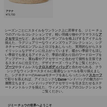
アテナ
¥73,700
シーズンごとにスタイルをワンランク上に昇華する、ジミー チュ
ウのアパレルコレクションです。軽い羽織り物やグラマラスな
ア
クセサリー
など、あらゆるアンサンブルを格上げするアイテムを
揃えた、ラグジュアリーなウィメンズウェアコレクション。シグ
ネチャーのJCエンブレムとロゴをあしらった、実用的ながらスタ
イリッシュなデザインに仕上がっています。暖かい季節でも涼し
い季節でも使えるアイテムで、季節の変わり目のワードローブを
アップデート。重ね着やアクセサリーと合わせて個性を主張でき
るスタイルに仕立てた、デザイナーズ・ウェアをご覧ください。
ブーツ
やタイムレスな
クロスボディバッグ
と合わせられる、クラ
シックなウィンタースタイルに最適なショールを取り揃えまし
た。シグネチャーのAvenueモチーフをあしらったシルク
スカーフ
で彩りを添えれば、アイコニックな
Curve
ハンドバッグの魅力が一
層際立ちます。ハンドバッグやアクセサリーを引き立たせるステ
ートメントルックを揃えた、ウィメンズウェアのコレクションを
ご覧ください。
ジミー チュウの世界へようこそ