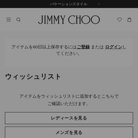
コ
バケーションスタイル
前
ン
自
の
テ
動
ス
ン
再
ラ
ツ
生
イ
に
を
ド
ス
止
キ
め
アイテムを60日以上保存するには
ご登録
または
ログイン
し
る
ッ
てください。
プ
ウィッシュリスト
アイテムをウィッシュリストに追加するとこちらで
ご確認いただけます。
レディースを見る
メンズを見る