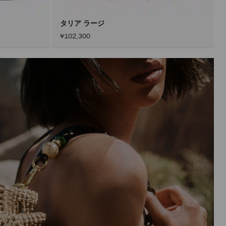
ン
を
ア
タリア ラージ
ク
¥102,300
テ
ィ
ブ
に
し
た
後
に
の
み
実
行
さ
れ
ま
す。