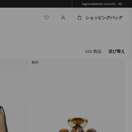
regionselector.country.
(€)
ショッピングバッグ
152
商品
並び替え
フ
ィ
新作
ル
タ
ー
を
適
用
す
る
と、
ペ
ー
ジ
を
再
読
み