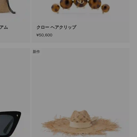
込
み
す
る
こ
と
ィアム
クロー ヘアクリップ
な
¥50,600
く
コ
ン
テ
新作
ン
ツ
を
更
新
で
き
ま
す。
製
品
の
更
新
は、
「適
用」
ボ
タ