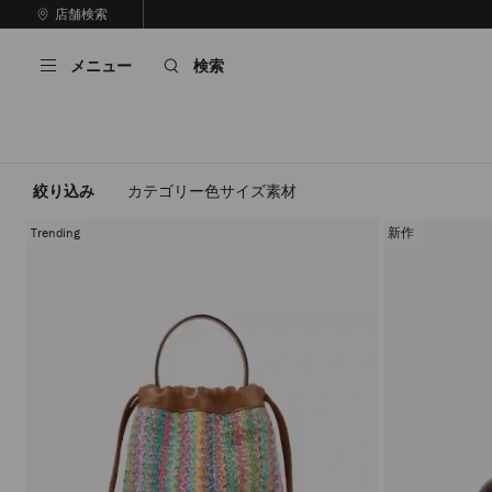
コ
店舗検索
前
ン
自
の
テ
動
ス
メニュー
検索
ン
再
ラ
ツ
生
イ
に
を
ド
ス
止
キ
め
る
ッ
絞り込み
カテゴリー
色
サイズ
素材
プ
Trending
新作