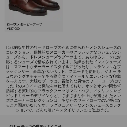
ローワン ダービーブーツ
¥187,000
次
現代的な男性のワードローブのために作られたメンズシューズの
コレクション。個性的な
スニーカー
やクラシックなカジュアルシ
ューズから、
ドレスシューズ
や
ブーツ
まで、あらゆるシーンに対
応するシューズで構成されています。洗練されたドレスシューズ
は、スマートなテーラードスタイルにぴったり。クラシックなブ
ラックレザー、豪華なベルベット、スエードを使用し、ジミー チ
ュウのシグネチャーである際立つディテールがエレガントな印象
を与えます。大胆なブーツは、冒険的な男性のワードローブにぴ
ったりのスタイルと機能を兼ね備えており、オンとオフの問わず
活躍する実用的なブラックブーツはマストハブ。メタリックやビ
ビッドカラーのデザインなど、さまざまな仕上げが施されたメン
ズスニーカーコレクションは、あなたのワードローブの定番にな
ること間違いなしです。ラグジュアリーなメンズシューズコレク
ションで、どんな装いをスタイリッシュに仕上げて。
ジミー チュウの世界へようこそ