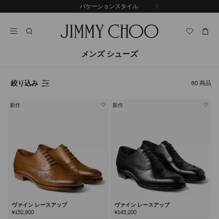
コ
バケーションスタイル
前
ン
自
の
テ
動
ス
ン
再
ラ
ツ
生
イ
に
を
メンズ シューズ
ド
ス
止
キ
め
る
ッ
絞り込み
80
商品
プ
新作
新作
ヴァイン レースアップ
ヴァイン レースアップ
¥152,900
¥145,200