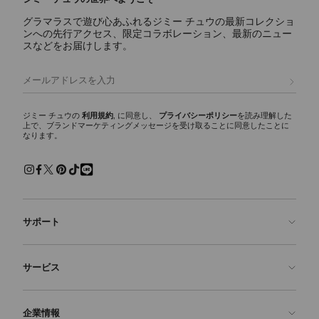
グラマラスで遊び心あふれるジミー チュウの最新コレクショ
ンへの先行アクセス、限定コラボレーション、最新のニュー
スなどをお届けします。
登録
ジミー チュウの
利用規約
, に同意し、
プライバシーポリシー
を読み理解した
上で、ブランドマーケティングメッセージを受け取ることに同意したことに
なります。
サポート
お問い合わせ
サービス
よくあるご質問
注文状況の確認
ご来店予約
企業情報