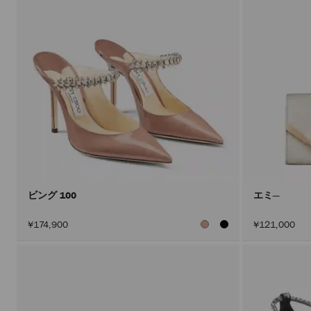
ビング 100
エミ―
¥174,900
¥121,000