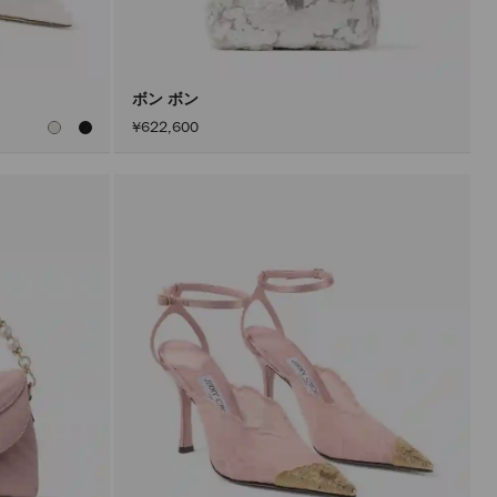
込
み
す
る
こ
と
ボン ボン
な
¥622,600
く
コ
ン
テ
ン
ツ
を
更
新
で
き
ま
す。
製
品
の
更
新
は、
「適
用」
ボ
タ