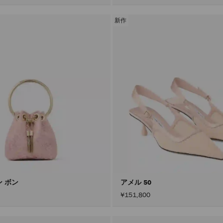
新作
ン ボン
アメル 50
¥151,800