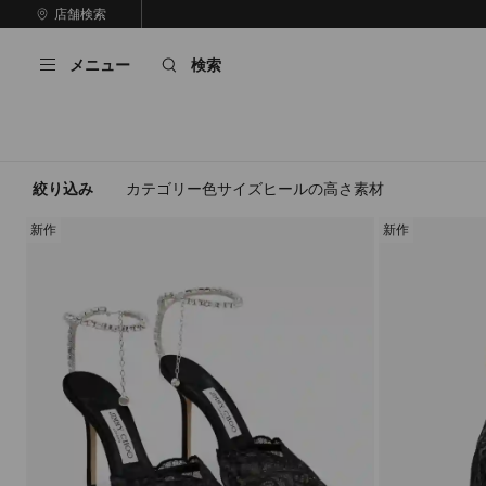
コ
店舗検索
前
ン
自
の
テ
動
ス
メニュー
検索
ン
再
ラ
ツ
生
イ
に
を
ド
ス
止
キ
め
る
ッ
絞り込み
カテゴリー
色
サイズ
ヒールの高さ
素材
プ
新作
新作