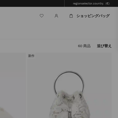
regionselector.country.
(€)
ショッピングバッグ
60
商品
並び替え
フ
ィ
新作
ル
タ
ー
を
適
用
す
る
と、
ペ
ー
ジ
を
再
読
み