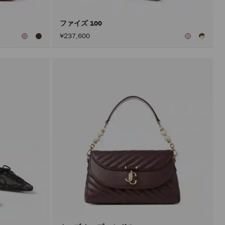
ン
を
ア
ファイズ 100
ク
¥237,600
テ
ィ
ブ
に
し
た
後
に
の
み
実
行
さ
れ
ま
す。