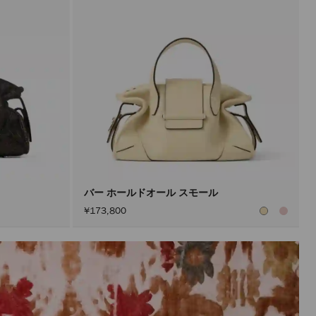
新
で
き
ま
す。
製
品
の
更
新
は、
「適
用」
ボ
タ
ン
を
ア
バー ホールドオール スモール
ク
¥173,800
テ
ィ
ブ
に
し
た
後
に
の
み