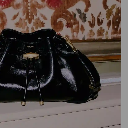
実
行
さ
れ
ま
す。