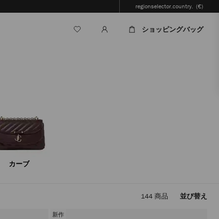
regionselector.country.
(€)
ショッピングバッグ
カーブ
144
商品
並び替え
フ
ィ
新作
ル