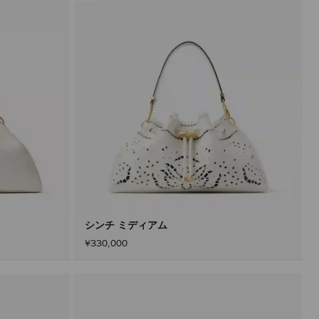
タ
ー
を
適
用
す
る
と、
ペ
ー
ジ
を
再
読
み
込
み
す
る
こ
と
シンチ ミディアム
な
¥330,000
く
コ
ン
テ
ン
ツ
を
更