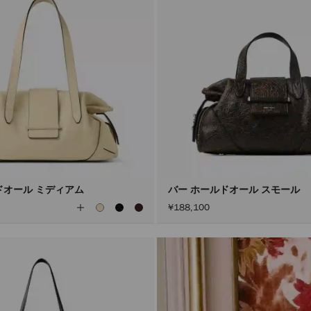
ドオール ミディアム
バー ホールドオール スモール
全
¥188,100
て
の
カ
ラ
ー
を
見
る