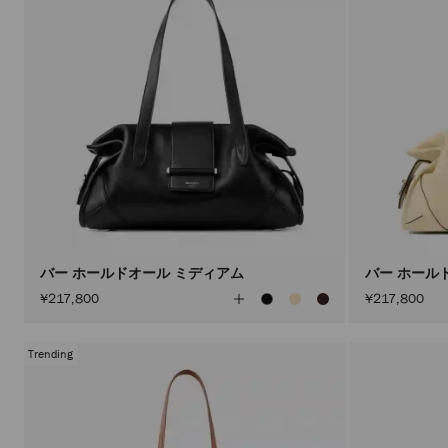
バー ホールドオール ミディアム
バー ホール
全
¥217,800
¥217,800
て
の
カ
ラ
Trending
ー
を
見
る