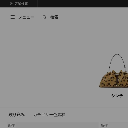
コ
店舗検索
前
ン
自
の
テ
動
ス
メニュー
検索
ン
再
ラ
ツ
生
イ
に
を
ド
ス
止
キ
め
る
ッ
プ
シンチ
絞り込み
カテゴリー
色
素材
新作
新作