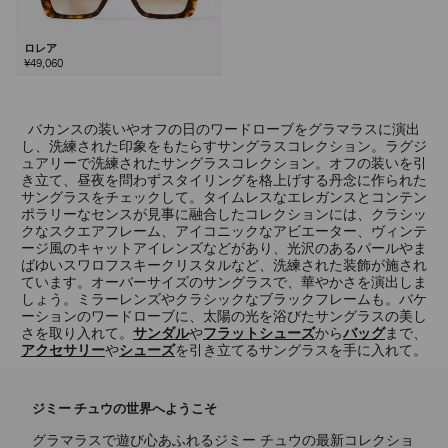
ロレア
¥49,060
バカンスの装いやオフの日のワードローブをグラマラスに演出
し、洗練された印象をもたらすサングラスコレクション。ラグジ
ュアリーで洗練されたサングラスコレクション。オフの装いを引
き立て、昼夜を問わずスタイリングを格上げする丹念に作られた
サングラスをチェックして。タイムレスなエレガンスとコンテン
ポラリーなセンスが見事に融合したコレクションには、クラシッ
クなスクエアフレーム、アイコニックなアビエーター、ヴィンテ
ージ風のキャットアイレンズなどがあり、光沢のあるパールやま
ばゆいスワロフスキークリスタルなど、洗練された装飾が施され
ています。オーバーサイズのサングラスで、華やかさを演出しま
しょう。ミラーレンズやクラシックなブラックフレームも。バケ
ーションのワードローブに、太陽の光を浴びたサングラスの美し
さを取り入れて。
サンダル
や
フラットシューズ
から
バッグ
まで、
アクセサリー
や
シューズ
を引き立てるサングラスを手に入れて。
ジミー チュウの世界へようこそ
グラマラスで遊び心あふれるジミー チュウの最新コレクショ