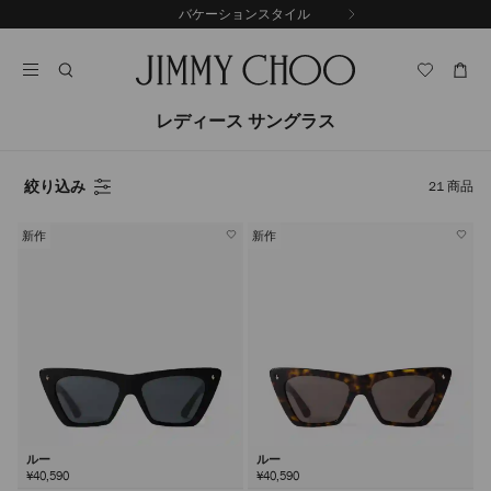
コ
バケーションスタイル
前
ン
自
の
テ
動
ス
ン
再
ラ
ツ
生
イ
に
を
レディース サングラス
ド
ス
止
キ
め
る
ッ
絞り込み
21
商品
プ
新作
新作
ルー
ルー
¥40,590
¥40,590