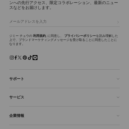
ンへの先行アクセス、限定コラボレーション、最新のニュー
スなどをお届けします。
登録
ジミー チュウの
利用規約
, に同意し、
プライバシーポリシー
を読み理解した
上で、ブランドマーケティングメッセージを受け取ることに同意したことに
なります。
サポート
お問い合わせ
サービス
よくあるご質問
注文状況の確認
ご来店予約
企業情報
返品を申請
Made-to-Order
店舗検索
お手入れ・修理
ジミー チュウについて