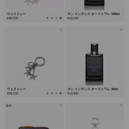
ウェストレー
マン インテンス オードトワレ 100ml
全
¥38,500
¥18,040
て
の
カ
ラ
ー
を
見
る
ウェストレー
マン インテンス オードトワレ 50ml
全
¥38,500
¥13,860
て
の
カ
ラ
ー
を
新作
見
る