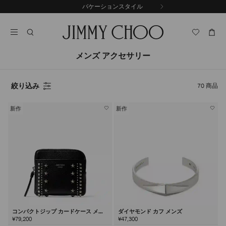
コ
バケーションスタイル
前
ン
自
の
テ
動
ス
ン
再
ラ
ツ
生
イ
に
を
メンズ アクセサリー
ド
ス
止
キ
め
る
ッ
絞り込み
70
商品
プ
新作
新作
コンパクトジップ カードケース メン
ダイヤモンド カフ メンズ
ズ
¥79,200
¥47,300