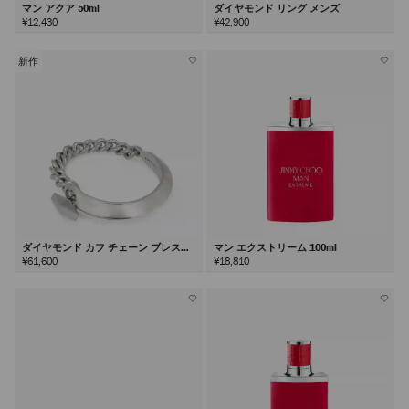
マン アクア 50ml
ダイヤモンド リング メンズ
¥12,430
¥42,900
新作
ダイヤモンド カフ チェーン ブレスレ
マン エクストリーム 100ml
ット
¥61,600
¥18,810