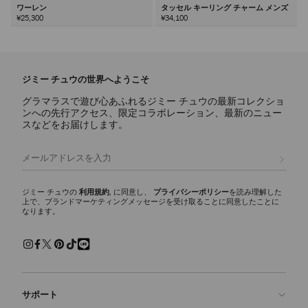
ワーレン
タッセル キーリング チャーム メンズ
¥25,300
¥34,100
次
ジミー チュウの世界へようこそ
グラマラスで遊び心あふれるジミー チュウの最新コレクショ
ンへの先行アクセス、限定コラボレーション、最新のニュー
スなどをお届けします。
登録
ジミー チュウの
利用規約
, に同意し、
プライバシーポリシー
を読み理解した
上で、ブランドマーケティングメッセージを受け取ることに同意したことに
なります。
サポート