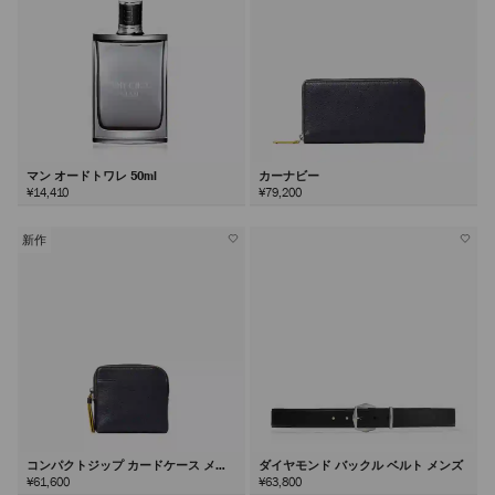
マン オードトワレ 50ml
カーナビー
¥14,410
¥79,200
新作
コンパクトジップ カードケース メン
ダイヤモンド バックル ベルト メンズ
ズ
¥61,600
¥63,800