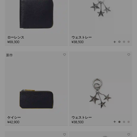
ローレンス
ウェストレー
全
¥69,300
¥38,500
て
の
カ
ラ
ー
を
新作
見
る
ケイシー
ウェストレー
全
¥42,900
¥38,500
て
の
カ
ラ
ー
を
見