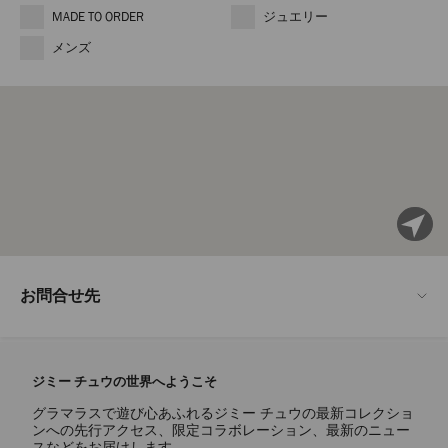
MADE TO ORDER
ジュエリー
メンズ
現
在
お問合せ先
地
よ
ジミー チュウ 東京
り
0120-013-700
ジミー チュウの世界へようこそ
検
Eメール
グラマラスで遊び心あふれるジミー チュウの最新コレクショ
索
onlinesupportjapan@jimmychoo.com
ンへの先行アクセス、限定コラボレーション、最新のニュー
スなどをお届けします。