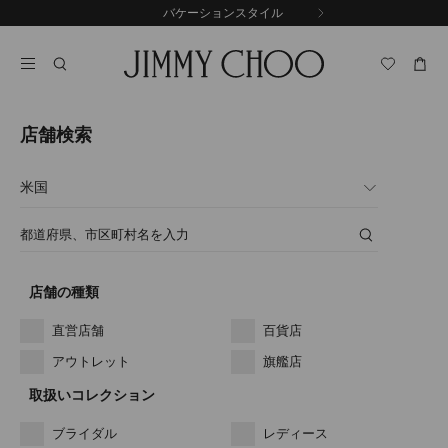
コ
前
バケーションスタイル
ン
の
自
テ
ス
動
ン
ラ
再
イ
ツ
生
ド
に
を
ス
止
店舗検索
キ
め
る
ッ
国
プ
ま
た
店
は
名・
地
所
域
在
*
店舗の種類
地
直営店舗
百貨店
アウトレット
旗艦店
取扱いコレクション
ブライダル
レディース