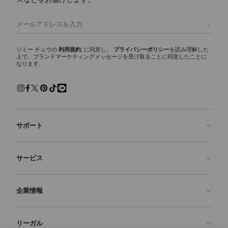
ご来店予約
詳細はこちら
登録
ジミー チュウの
利用規約
, に同意し、
プライバシーポリシー
を読み理解した
上で、ブランドマーケティングメッセージを受け取ることに同意したことに
なります。
サポート
お問い合わせ
サービス
よくあるご質問
注文状況の確認
ご来店予約
企業情報
返品を申請
Made-to-Order
店舗検索
お手入れ・修理
ジミー チュウについて
リーガル