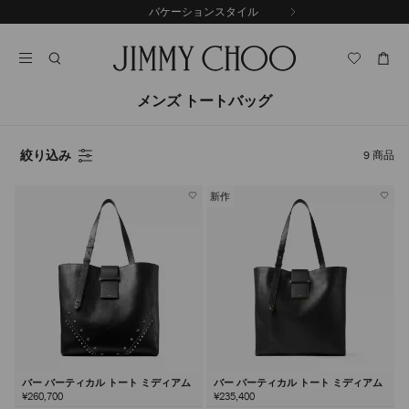
コ
バケーションスタイル
前
ン
自
の
テ
動
ス
ン
再
ラ
ツ
生
イ
に
を
メンズ トートバッグ
ド
ス
止
キ
め
る
ッ
絞り込み
9
商品
プ
新作
バー バーティカル トート ミディアム
バー バーティカル トート ミディアム
¥260,700
¥235,400