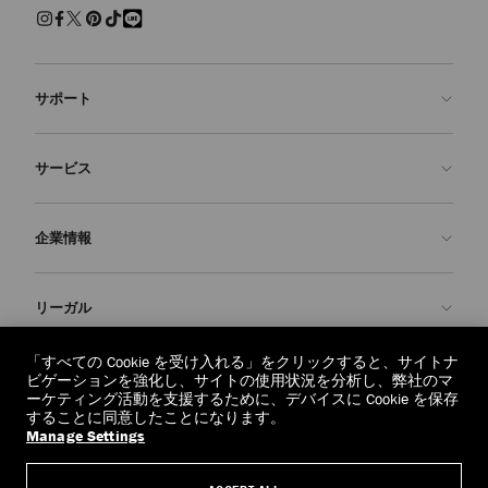
サポート
お問い合わせ
サービス
よくあるご質問
注文状況の確認
ご来店予約
企業情報
返品を申請
Made-to-Order
店舗検索
お手入れ・修理
ジミー チュウについて
リーガル
配送
保証
ブランドの歴史
交換・返品
JC World
プライバシーポリシー
「すべての Cookie を受け入れる」をクリックすると、サイトナ
regionselector.country.
(€)
ビゲーションを強化し、サイトの使用状況を分析し、弊社のマ
社会への貢献
利用規約
ーケティング活動を支援するために、デバイスに Cookie を保存
することに同意したことになります。
私たちの責任
忘れられる権利
Manage Settings
© 2026 Jimmy Choo
クラフツマンシップ
個人情報開示請求フォーム