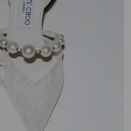
ン
を
ア
ク
テ
ィ
ブ
に
し
た
後
に
の
み
実
行
さ
れ
ま
す。