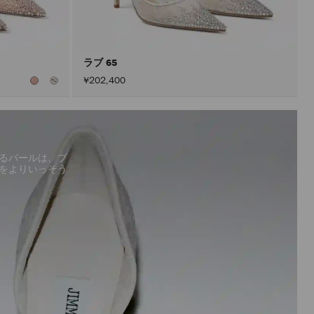
込
み
す
る
こ
と
ラブ 65
な
¥202,400
く
コ
ン
テ
ン
ツ
を
更
るパールは、ブ
新
をよりいっそう
で
き
ま
す。
製
品
の
更
新
は、
「適
用」
ボ
タ