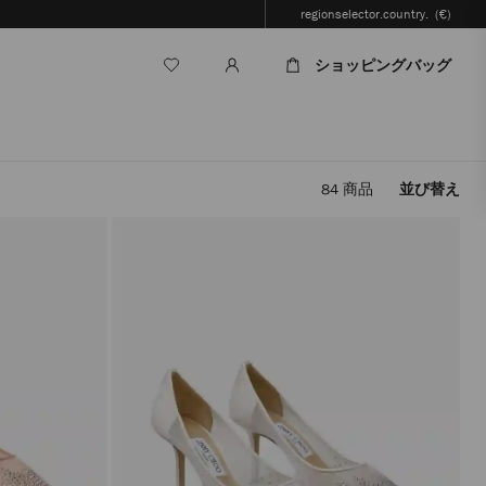
regionselector.country.
(€)
ショッピングバッグ
84
商品
並び替え
フ
ィ
ル
タ
ー
を
適
用
す
る
と、
ペ
ー
ジ
を
再
読
み