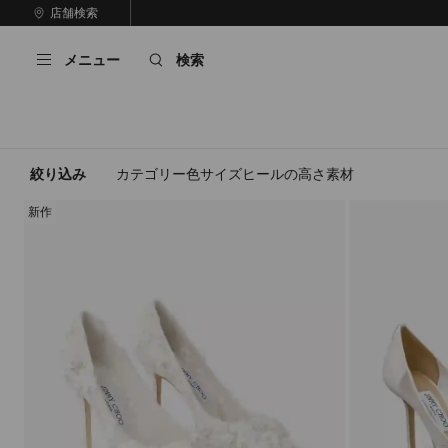
コ
店舗検索
前
ン
自
の
テ
動
ス
メニュー
検索
ン
再
ラ
ツ
生
イ
に
を
ド
ス
止
キ
め
る
ッ
絞り込み
カテゴリー
色
サイズ
ヒールの高さ
素材
プ
新作