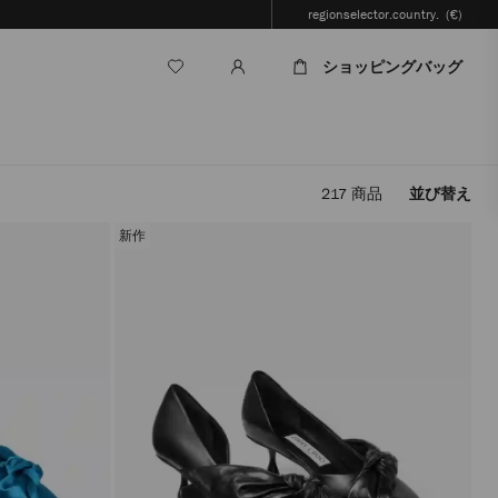
regionselector.country.
(€)
ショッピングバッグ
217
商品
並び替え
フ
ィ
新作
ル
タ
ー
を
適
用
す
る
と、
ペ
ー
ジ
を
再
読
み