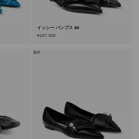
込
み
す
る
こ
と
イッシー パンプス 50
な
¥157,300
く
コ
ン
テ
新作
ン
ツ
を
更
新
で
き
ま
す。
製
品
の
更
新
は、
「適
用」
ボ
タ