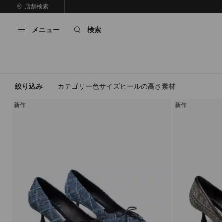
コ
店舗検索
前
ン
自
の
テ
動
ス
メニュー
検索
ン
再
ラ
ツ
生
イ
に
を
ド
ス
止
キ
め
る
ッ
絞り込み
カテゴリー
色
サイズ
ヒールの高さ
素材
プ
新作
新作