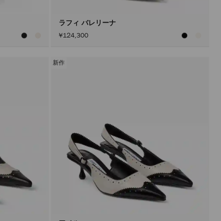
ン
を
ア
ラフィ バレリーナ
ク
¥124,300
テ
ィ
ブ
に
新作
し
た
後
に
の
み
実
行
さ
れ
ま
す。