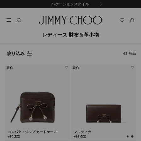
コ
バケーションスタイル
前
ン
自
の
テ
動
ス
ン
再
ラ
ツ
生
イ
に
を
レディース 財布＆革小物
ド
ス
止
キ
め
る
ッ
絞り込み
43
商品
プ
新作
新作
コンパクトジップ カードケース
マルティナ
¥69,300
¥86,900