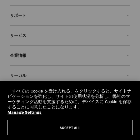
サポート
お問い合わせ
サービス
よくあるご質問
注文状況の確認
ご来店予約
企業情報
返品を申請
Made-to-Order
店舗検索
お手入れ・修理
ジミー チュウについて
リーガル
配送
保証
ブランドの歴史
交換・返品
JC World
プライバシーポリシー
「すべての Cookie を受け入れる」をクリックすると、サイトナ
regionselector.country.
(€)
ビゲーションを強化し、サイトの使用状況を分析し、弊社のマ
社会への貢献
利用規約
ーケティング活動を支援するために、デバイスに Cookie を保存
することに同意したことになります。
私たちの責任
忘れられる権利
Manage Settings
© 2026 Jimmy Choo
クラフツマンシップ
個人情報開示請求フォーム
ACCEPT ALL
採用情報
リーガル
クッキーについて