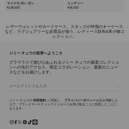
マイクロ ボン ボン
ミンティー
¥138,600
¥38,500
次
レザーウォレットやカードケース、スタッズが特徴のキーケース
など、ラグジュアリーな必需品が揃う、レディース財布&革小物コ
レクション。
ジミー チュウの世界へようこそ
グラマラスで遊び心あふれるジミー チュウの最新コレクショ
ンへの先行アクセス、限定コラボレーション、最新のニュー
スなどをお届けします。
登録
ジミー チュウの
利用規約
, に同意し、
プライバシーポリシー
を読み理解した
上で、ブランドマーケティングメッセージを受け取ることに同意したことに
なります。