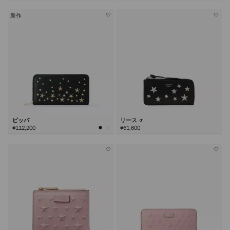
新作
ピッパ
リース -z
¥112,200
¥61,600