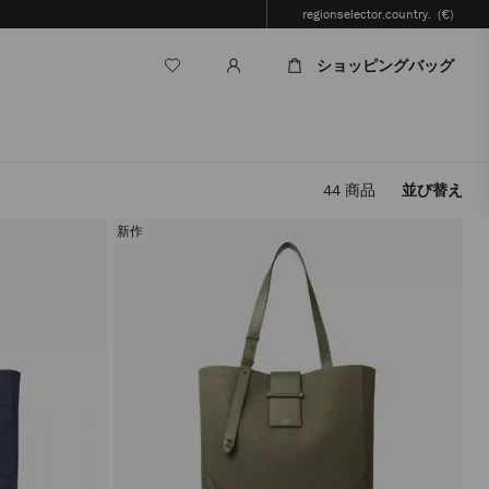
regionselector.country.
(€)
ショッピングバッグ
44
商品
並び替え
フ
ィ
新作
ル
タ
ー
を
適
用
す
る
と、
ペ
ー
ジ
を
再
読
み