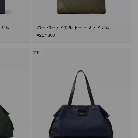
込
み
す
る
こ
と
ィアム
バー バーティカル トート ミディアム
な
¥217,800
く
コ
ン
テ
新作
ン
ツ
を
更
新
で
き
ま
す。
製
品
の
更
新
は、
「適
用」
ボ
タ