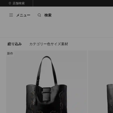
コ
店舗検索
前
ン
自
の
テ
動
ス
メニュー
検索
ン
再
ラ
ツ
生
イ
に
を
ド
ス
止
キ
め
る
ッ
絞り込み
カテゴリー
色
サイズ
素材
プ
新作