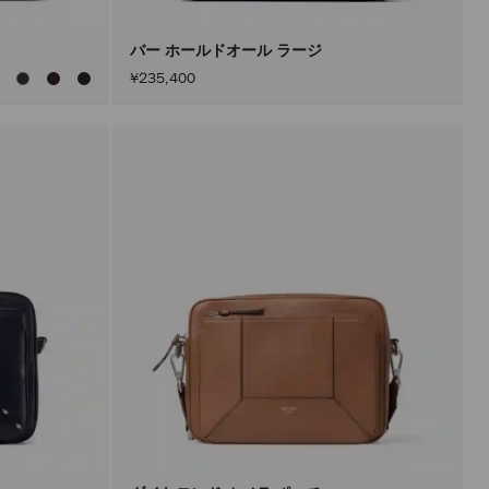
ン
を
ア
バー ホールドオール ラージ
ク
¥235,400
テ
ィ
ブ
に
し
た
後
に
の
み
実
行
さ
れ
ま
す。