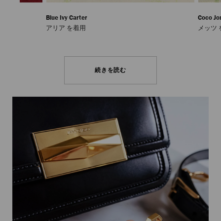
Blue Ivy Carter
Coco Jo
アリア を着用
メッツ 
続きを読む