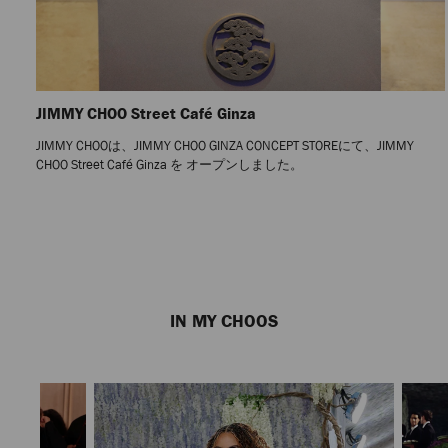
JIMMY CHOO Street Café Ginza
JIMMY CHOOは、JIMMY CHOO GINZA CONCEPT STOREにて、JIMMY
CHOO Street Café Ginza を オープンしました。
Previous
Next
Slide
Slide
IN MY CHOOS