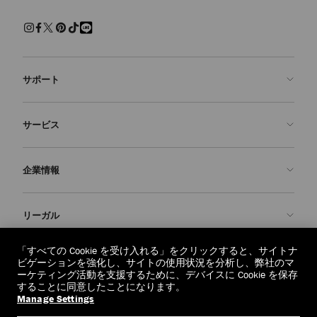
サポート
お問い合わせ
サービス
よくあるご質問
注文状況の確認
ご来店予約
企業情報
返品を申請
Made-to-Order
店舗検索
お手入れ・修理
ジミー チュウについて
リーガル
配送
保証
ブランドの歴史
交換・返品
JC World
プライバシーポリシー
「すべての Cookie を受け入れる」をクリックすると、サイトナ
regionselector.country.
(€)
ビゲーションを強化し、サイトの使用状況を分析し、弊社のマ
社会への貢献
利用規約
ーケティング活動を支援するために、デバイスに Cookie を保存
することに同意したことになります。
私たちの責任
忘れられる権利
Manage Settings
© 2026 Jimmy Choo
クラフツマンシップ
個人情報開示請求フォーム