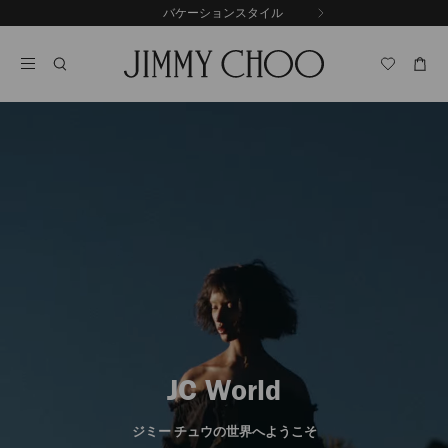
コ
バケーションスタイル
前
ン
自
の
テ
動
ス
ン
再
ラ
ツ
生
イ
に
を
ド
ス
止
キ
め
る
ッ
プ
JC World
ジミー チュウの世界へようこそ