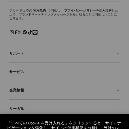
ジミー チュウの
利用規約
, に同意し、
プライバシーポリシー
を読み理解した
上で、ブランドマーケティングメッセージを受け取ることに同意したことに
なります。
サポート
お問い合わせ
サービス
よくあるご質問
注文状況の確認
ご来店予約
企業情報
返品を申請
Made-to-Order
店舗検索
お手入れ・修理
ジミー チュウについて
リーガル
配送
保証
ブランドの歴史
交換・返品
JC World
プライバシーポリシー
「すべての Cookie を受け入れる」をクリックすると、サイトナ
regionselector.country.
(€)
ビゲーションを強化し、サイトの使用状況を分析し、弊社のマ