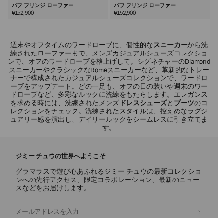
バフ フリンジ ローファー
バフ フリンジ ローファー
¥152,900
¥152,900
次
週末やオフタイムのワードローブに、個性的な
スニーカー
から洗
練されたローファーまで、メンズカジュアルシューズコレクショ
ンで、オフのワードローブを格上げして。シグネチャーのDiamond
スニーカーやクラシックなRomeスニーカーなど、革新的なトレー
ナーで構成されたカジュアルシューズコレクションで、ワードロ
ーブをアップデート。どの一足も、オフの日の装いや週末のワー
ドローブなど、多彩なルックに洗練をもたらします。エレガンス
を求める時には、洗練されたメンズ
ドレスシューズ
と
ブーツ
のコ
レクションをチェック。洗練されたスタイルは、控えめなラグジ
ュアリー感を演出し、デイリールックをシームレスに引き立てま
す。
ジミー チュウの世界へようこそ
グラマラスで遊び心あふれるジミー チュウの最新コレクショ
ンへの先行アクセス、限定コラボレーション、最新のニュー
スなどをお届けします。
登録