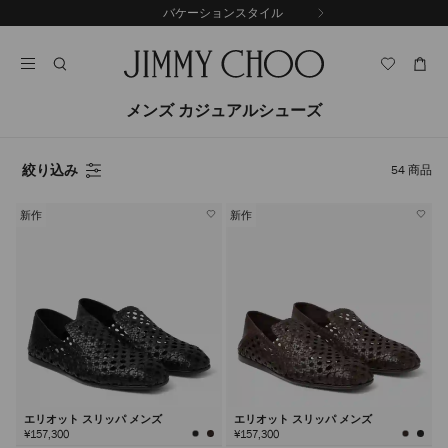
コ
バケーションスタイル
前
ン
自
の
テ
動
ス
ン
再
ラ
ツ
生
イ
に
を
メンズ カジュアルシューズ
ド
ス
止
キ
め
る
ッ
絞り込み
54
商品
プ
新作
新作
エリオット スリッパ メンズ
エリオット スリッパ メンズ
¥157,300
¥157,300