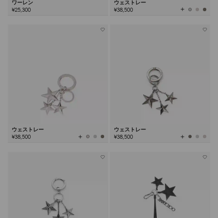
ワーレン
ウェストレー
全
¥25,300
¥38,500
て
の
カ
ラ
ー
を
見
る
ウェストレー
ウェストレー
全
全
¥38,500
¥38,500
て
て
の
の
カ
カ
ラ
ラ
ー
ー
を
を
見
見
る
る