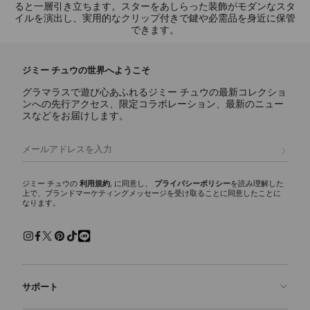
ると一層引き立ちます。スターをあしらった装飾がモダンなスタ
イルを演出し、実用的なクリップ付きで鍵や必需品を身近に保管
できます。
ジミー チュウの世界へようこそ
グラマラスで遊び心あふれるジミー チュウの最新コレクショ
ンへの先行アクセス、限定コラボレーション、最新のニュー
スなどをお届けします。
登録
ジミー チュウの
利用規約
, に同意し、
プライバシーポリシー
を読み理解した
上で、ブランドマーケティングメッセージを受け取ることに同意したことに
なります。
サポート