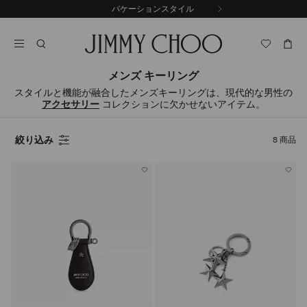
コ
バケーションスタイル
前
ン
自
の
テ
動
ス
ン
再
ラ
ツ
生
イ
に
を
メンズ キーリング
ド
ス
止
スタイルと機能が融合したメンズキーリングは、現代的な男性の
キ
め
アクセサリー
コレクションに欠かせないアイテム。
る
ッ
プ
絞り込み
8
商品