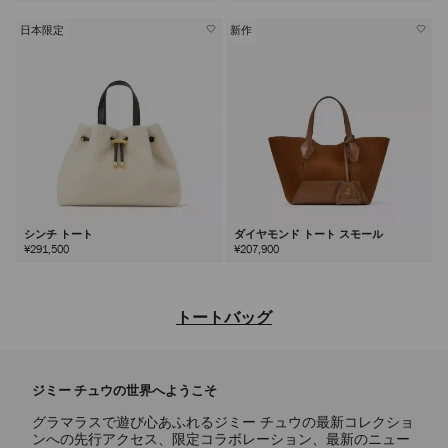
日本限定
新作
シンチ トート
ダイヤモンド トート スモール
¥291,500
¥207,900
トートバッグ
ラグジュアリーブランドのレディース トートバッグ コレクションは、
タイムレスなクラフツマンシップと現代的なエレガンスを体現していま
ジミー チュウの世界へようこそ
す。ミニバッグから大きめのサイズまで、あらゆるシーンにフィットす
る多彩なサイズが揃った、究極のラグジュアリー トートバッグから、
グラマラスで遊び心あふれるジミー チュウの最新コレクショ
永く愛せる逸品を見つけましょう。
ンへの先行アクセス、限定コラボレーション、最新のニュー