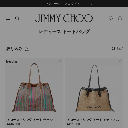
コ
バケーションスタイル
前
ン
自
の
テ
動
ス
ン
再
ラ
ツ
生
イ
に
を
レディース トートバッグ
ド
ス
止
キ
め
る
ッ
絞り込み
28
商品
プ
Trending
ドローストリング トート ラージ
ドローストリング トート ミディアム
¥146,300
¥121,000