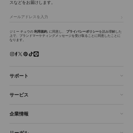
スなどをお届けします。
レザー トートバッグ
スムースレザー、エンボスレザー、艶やかなパテントレザーなど、バリ
登録
エーション豊かな素材が揃います。洗練されたクラフツマンシップとイ
タリアの熟練技術が息づく高級レザー トートバッグは、 実用性とモダ
ンな洗練さを調和させたスタイルで、日常使いからエレガントな旅行ま
ジミー チュウの
利用規約
, に同意し、
プライバシーポリシー
を読み理解した
上で、ブランドマーケティングメッセージを受け取ることに同意したことに
で幅広シーンで活躍します。
なります。
ラフィア＆スエード トートバッグ
風合いのあるアクセントを添えたロマンチックなラフィア ビーチバッ
グとフリンジ付きスエード トートバッグは、エフォートレスなリラッ
クスムードとボヘミアンな雰囲気が魅力です。 どのデザインも手触り
のある質感でワードローブに新たな表情を添え、暖かい季節の装いや、
サポート
ゆったりとした週末のお出かけにもぴったりです。
アイコニックなトートバッグ
お問い合わせ
ダイヤモンドホーボーやドローストリングトートなど、機能性と彫刻的
サービス
なフォルムをエフォートレスに組み合わせた、ジミー チュウのモダン
よくあるご質問
アイコンをラインアップ。 どのアイテムも、ブランドのシグネチャー
注文状況の確認
ご来店予約
ディテールを際立たせ、タイムレスなデザインと現代的な作りを融合さ
企業情報
せています。
返品を申請
Made-to-Order
カラーとスタイルのバリエーション
店舗検索
お手入れ・修理
ジミー チュウについて
デイリー使いには深みのあるチョコレートやクリームカラーで上品さ
リーガル