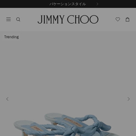
コ
バケーションスタイル
前
ン
自
の
テ
動
ス
ン
再
ラ
ツ
生
イ
に
を
ド
Trending
ス
止
キ
め
る
ッ
プ