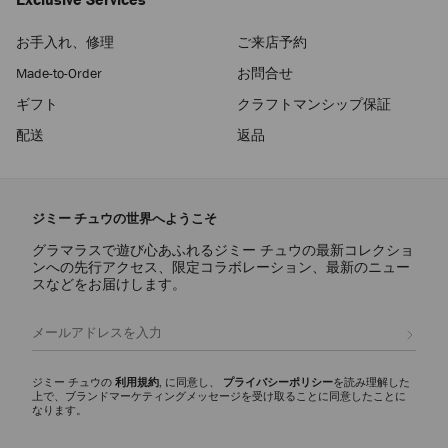
お手入れ、修理
ご来店予約
Made-to-Order
お問合せ
ギフト
クラフトマンシップ保証
配送
返品
ジミー チュウの世界へようこそ
グラマラスで遊び心あふれるジミー チュウの最新コレクショ
ンへの先行アクセス、限定コラボレーション、最新のニュー
スなどをお届けします。
登録
ジミー チュウの
利用規約
, に同意し、
プライバシーポリシー
を読み理解した
上で、ブランドマーケティングメッセージを受け取ることに同意したことに
なります。