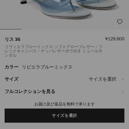
セ
¥129,800
リス 35
ー
リヴィエラブルーミックス ソフトグローブレザー / フ
ル
レックキャンバス・ナッパレザーボウ付き ミュールサ
価
ンダル
格
カラー
リビエラブルーミックス
https://www.jimmychoo.jp/ja/%E3%83%AC%E3%83%87%E3%82%A3%
35-
LISS35DKN044245.html
サイズ
サイズを選択
フルコレクションを見る
お届け及び返品を無料で承ります
Add
to
cart
サイズを選択
options