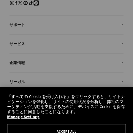
サポート
お問い合わせ
サービス
よくあるご質問
注文状況の確認
ご来店予約
企業情報
返品を申請
Made-to-Order
店舗検索
お手入れ・修理
ジミー チュウについて
リーガル
配送
保証
ブランドの歴史
交換・返品
JC World
プライバシーポリシー
「すべての Cookie を受け入れる」をクリックすると、サイトナ
regionselector.country.
(€)
ビゲーションを強化し、サイトの使用状況を分析し、弊社のマ
社会への貢献
利用規約
ーケティング活動を支援するために、デバイスに Cookie を保存
することに同意したことになります。
私たちの責任
忘れられる権利
Manage Settings
© 2026 Jimmy Choo
クラフツマンシップ
個人情報開示請求フォーム
ACCEPT ALL
採用情報
リーガル