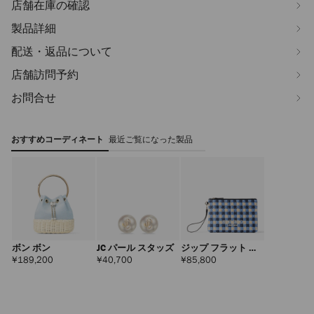
店舗在庫の確認
製品詳細
配送・返品について
店舗訪問予約
お問合せ
おすすめコーディネート
最近ご覧になった製品
ボン ボン
JC パール スタッズ
ジップ フラット ポ
ーチ
定
定
定
¥189,200
¥40,700
¥85,800
価
価
価