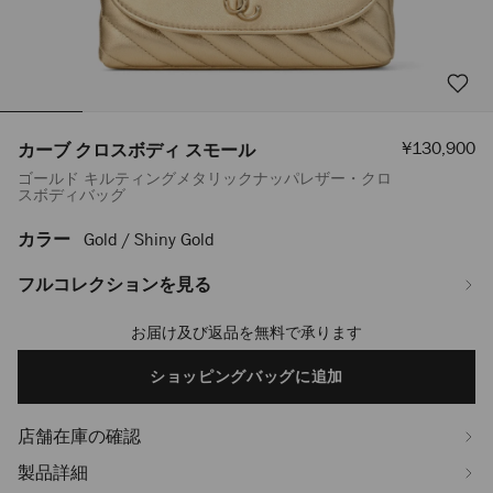
セ
¥130,900
カーブ クロスボディ スモール
ー
ゴールド キルティングメタリックナッパレザー・クロ
ル
スボディバッグ
価
格
カラー
Gold / Shiny Gold
https://www.jimmychoo.jp/ja/%E3%83%AC%E3%83%87%E3%82%A3%
%E3%82%AF%E3%83%AD%E3%82%B9%E3%83%9C%E3%83%87%E3%82%A
%E3%82%B9%E3%83%A2%E3%83%BC%E3%83%AB-
フルコレクションを見る
J000178974001.html
お届け及び返品を無料で承ります
Add
to
cart
ショッピングバッグに追加
options
店舗在庫の確認
製品詳細