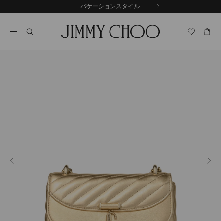
コ
バケーションスタイル
前
ン
自
の
テ
動
ス
ン
再
ラ
ツ
生
イ
に
を
ド
ス
止
キ
め
る
ッ
プ