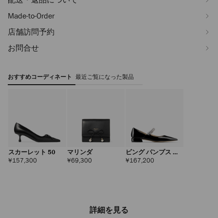
Made-to-Order
店舗訪問予約
お問合せ
おすすめコーディネート
最近ご覧になった製品
スカーレット 50
マリンダ
ビング パンプス フ
ラット
定
定
定
¥157,300
¥69,300
¥167,200
価
価
価
詳細を見る