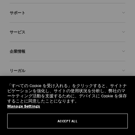
サポート
お問い合わせ
サービス
よくあるご質問
注文状況の確認
ご来店予約
企業情報
返品を申請
Made-to-Order
店舗検索
お手入れ・修理
ジミー チュウについて
リーガル
配送
保証
ブランドの歴史
交換・返品
JC World
プライバシーポリシー
「すべての Cookie を受け入れる」をクリックすると、サイトナ
regionselector.country.
(€)
ビゲーションを強化し、サイトの使用状況を分析し、弊社のマ
社会への貢献
利用規約
ーケティング活動を支援するために、デバイスに Cookie を保存
することに同意したことになります。
私たちの責任
忘れられる権利
Manage Settings
© 2026 Jimmy Choo
クラフツマンシップ
個人情報開示請求フォーム
ACCEPT ALL
採用情報
リーガル
クッキーについて