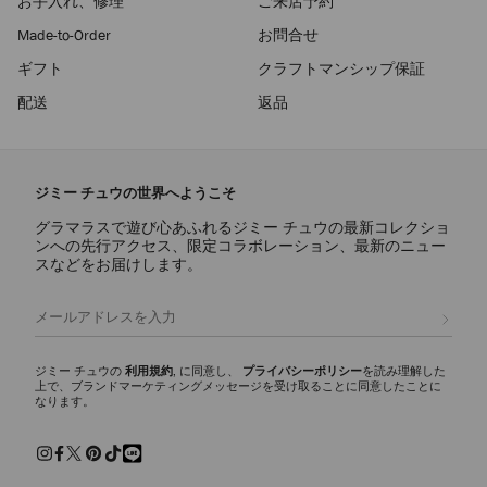
お手入れ、修理
ご来店予約
Made-to-Order
お問合せ
ギフト
クラフトマンシップ保証
配送
返品
ジミー チュウの世界へようこそ
グラマラスで遊び心あふれるジミー チュウの最新コレクショ
ンへの先行アクセス、限定コラボレーション、最新のニュー
スなどをお届けします。
登録
ジミー チュウの
利用規約
, に同意し、
プライバシーポリシー
を読み理解した
上で、ブランドマーケティングメッセージを受け取ることに同意したことに
なります。