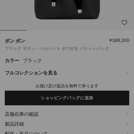
セ
¥189,200
ボン ボン
ー
ブラック サテン・ベルベット ボウ付き バケットバッグ
ル
価
格
カラー
ブラック
https://www.jimmychoo.jp/ja/%E3%83%AC%E3%83%87%E3%82%A3%
%E3%83%9C%E3%83%B3-
J000163960001.html
フルコレクションを見る
お届け及び返品を無料で承ります
Add
to
cart
ショッピングバッグに追加
options
店舗在庫の確認
製品詳細
配送・返品について