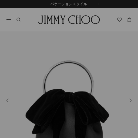
コ
バケーションスタイル
前
ン
自
の
テ
動
ス
ン
再
ラ
ツ
生
イ
に
を
ド
ス
止
キ
め
る
ッ
プ