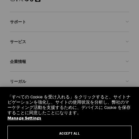
サポート
お問い合わせ
サービス
よくあるご質問
注文状況の確認
ご来店予約
企業情報
返品を申請
Made-to-Order
店舗検索
お手入れ・修理
ジミー チュウについて
リーガル
配送
保証
ブランドの歴史
交換・返品
JC World
プライバシーポリシー
「すべての Cookie を受け入れる」をクリックすると、サイトナ
regionselector.country.
(€)
ビゲーションを強化し、サイトの使用状況を分析し、弊社のマ
社会への貢献
利用規約
ーケティング活動を支援するために、デバイスに Cookie を保存
することに同意したことになります。
私たちの責任
忘れられる権利
Manage Settings
© 2026 Jimmy Choo
クラフツマンシップ
個人情報開示請求フォーム
ACCEPT ALL
採用情報
リーガル