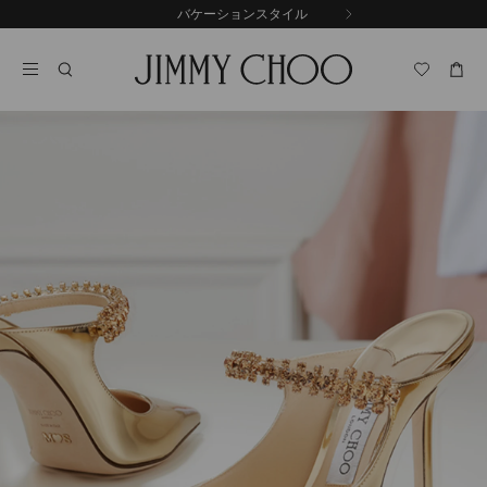
コ
バケーションスタイル
前
ン
自
の
テ
動
ス
ン
再
ラ
ツ
生
イ
に
を
ド
ス
止
キ
め
る
ッ
プ