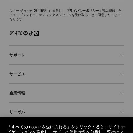
ジミー チュウの
利用規約
, に同意し、
プライバシーポリシー
を読み理解した
上で、ブランドマーケティングメッセージを受け取ることに同意したことに
なります。
サポート
お問い合わせ
サービス
よくあるご質問
注文状況の確認
ご来店予約
企業情報
返品を申請
Made-to-Order
店舗検索
お手入れ・修理
ジミー チュウについて
リーガル
配送
保証
ブランドの歴史
交換・返品
JC World
プライバシーポリシー
「すべての Cookie を受け入れる」をクリックすると、サイトナ
regionselector.country.
(€)
ビゲーションを強化し、サイトの使用状況を分析し、弊社のマ