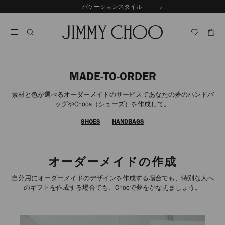
コ
バケーションスタイル
前
ン
自
の
テ
動
ス
ン
再
ラ
ツ
生
イ
に
を
ド
ス
止
キ
め
MADE-TO-ORDER
る
ッ
プ
素材と色が選べるオーダーメイドのサービスであなたの夢のハンドバ
ッグやChoos（シューズ）を作成して。
SHOES
HANDBAGS
オーダーメイドの作成
自分用にオーダーメイドのデザインを作成する場合でも、特別な人へ
のギフトを作成する場合でも、Chooで夢をかなえましょう。