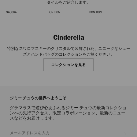
タイルをご紹介します。
SACORA
BON BON
BON BON
MAX
前
次
の
の
ス
ス
ラ
ラ
Cinderella
イ
イ
ド
ド
特別なスワロフスキーのクリスタルで装飾された、ユニークなシュー
ズとハンドバッグのコレクションをご覧ください。
コレクションを見る
ジミー チュウの世界へようこそ
グラマラスで遊び心あふれるジミー チュウの最新コレクショ
ンへの先行アクセス、限定コラボレーション、最新のニュー
スなどをお届けします。
登録