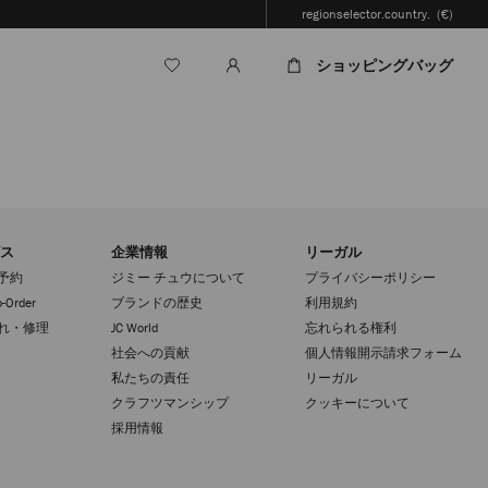
regionselector.country.
(€)
ショッピングバッグ
ス
企業情報
リーガル
予約
ジミー チュウについて
プライバシーポリシー
-Order
ブランドの歴史
利用規約
れ・修理
JC World
忘れられる権利
社会への貢献
個人情報開示請求フォーム
私たちの責任
リーガル
クラフツマンシップ
クッキーについて
採用情報