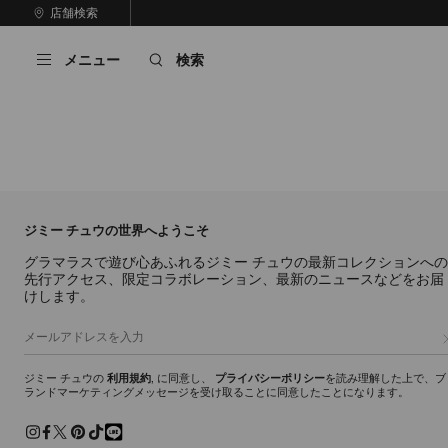
コ
店舗検索
前
ン
自
の
テ
動
ス
メニュー
検索
ン
再
ラ
ツ
生
イ
に
を
ド
ス
止
キ
め
る
ッ
プ
ジミー チュウの世界へようこそ
グラマラスで遊び心あふれるジミー チュウの最新コレクションへの
先行アクセス、限定コラボレーション、最新のニュースなどをお届
けします。
ジミー チュウの
利用規約
, に同意し、
プライバシーポリシー
を読み理解した上で、ブ
ランドマーケティングメッセージを受け取ることに同意したことになります。