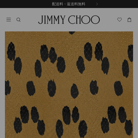
コ
配送料・返送料無料
前
ン
自
の
テ
動
ス
ン
再
ラ
ツ
生
イ
に
を
ド
ス
止
キ
め
る
ッ
プ