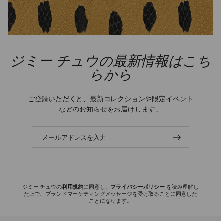
ジミー チュウの最新情報はこち
らから
ご登録いただくと、最新コレクションや限定イベント
などのお知らせをお届けします。
メ
ー
ル
ア
ド
レ
ス
ジミー チュウの
利用規約
に同意し、
プライバシーポリシー
を読み理解し
た上で、ブランドマーケティングメッセージを受け取ることに同意した
を
ことになります。
入
力