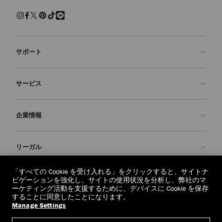
サポート
お問い合わせ
サービス
よくあるご質問
注文状況の確認
ご来店予約
企業情報
返品を申請
Made-to-Order
店舗検索
お手入れ・修理
ジミー チュウについて
リーガル
配送
保証
ブランドの歴史
交換・返品
JC World
プライバシーポリシー
「すべての Cookie を受け入れる」をクリックすると、サイトナ
regionselector.country.
(€)
ビゲーションを強化し、サイトの使用状況を分析し、弊社のマ
社会への貢献
利用規約
ーケティング活動を支援するために、デバイスに Cookie を保存
することに同意したことになります。
私たちの責任
忘れられる権利
Manage Settings
© 2026 Jimmy Choo
クラフツマンシップ
個人情報開示請求フォーム