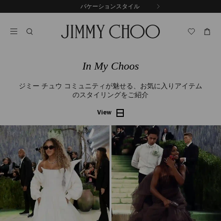
コ
配送料・返送料無料
前
ン
自
の
テ
動
ス
ン
再
ラ
ツ
生
イ
に
を
ド
ス
止
In My Choos
キ
め
る
ッ
ジミー チュウ コミュニティが魅せる、お気に入りアイテム
プ
のスタイリングをご紹介
View