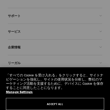
サポート
お問い合わせ
サービス
よくあるご質問
注文状況の確認
ご来店予約
企業情報
返品を申請
Made-to-Order
店舗検索
お手入れ・修理
ジミー チュウについて
リーガル
配送
保証
ブランドの歴史
交換・返品
JC World
プライバシーポリシー
「すべての Cookie を受け入れる」をクリックすると、サイトナ
regionselector.country.
(€)
ビゲーションを強化し、サイトの使用状況を分析し、弊社のマ
社会への貢献
利用規約
ーケティング活動を支援するために、デバイスに Cookie を保存
することに同意したことになります。
私たちの責任
忘れられる権利
Manage Settings
© 2026 Jimmy Choo
クラフツマンシップ
個人情報開示請求フォーム
ACCEPT ALL
採用情報
リーガル