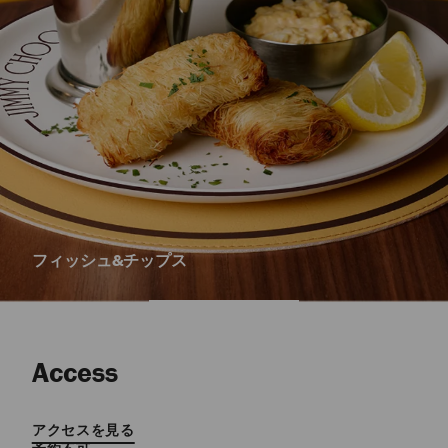
ジミー チュウ プリントカフェラ
自
動
再
生
Access​
を
止
め
アクセスを見る​
る