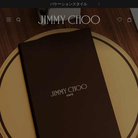
コ
バケーションスタイル
前
ン
自
の
テ
動
ス
ン
再
ラ
ツ
生
イ
に
を
ド
ス
止
キ
め
る
ッ
プ