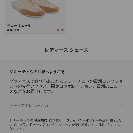
サニー ミュール
¥94,600
次
レディース シューズ
ジミー チュウならではの洗練されたデザインと多彩な魅力を備え、デ
イリー使いのアイコンからステートメントスタイルまで、あらゆるシー
ジミー チュウの世界へようこそ
ンに映えるラグジュアリーなレディース シューズのご紹介。
グラマラスで遊び心あふれるジミー チュウの最新コレクショ
パンプス
ンへの先行アクセス、限定コラボレーション、最新のニュー
スカーレットに代表されるシグネチャーパンプスには、ナッパレザーか
スなどをお届けします。
らクロコ調エンボスレザーまで様々な素材が揃い、イクシアはパテント
レザー仕上げを使用しています。どんなワードローブにもエレガンスと
登録
多彩な魅力を添える、モダンなシルエットをご覧ください。
スリッパ
ジミー チュウの
利用規約
, に同意し、
プライバシーポリシー
を読み理解した
上で、ブランドマーケティングメッセージを受け取ることに同意したことに
エリオットスリッパ ファミリーは、多彩な彫刻的シルエットが印象的
なります。
で、ディテールにシグネチャーなハードウェアをあしらいました。 洗