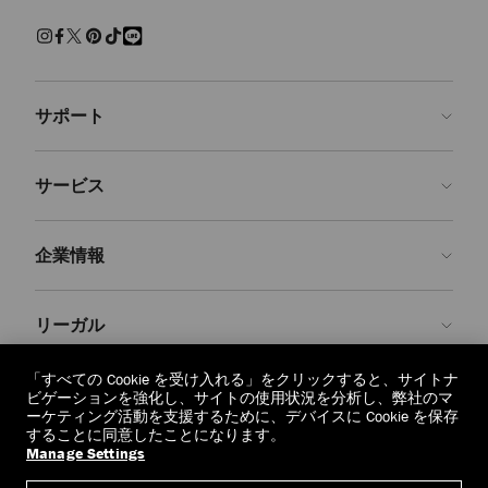
練された上質な履き心地でくつろげるスリッパ。快適さを保ちながら
現代的なクラフツマンシップを兼ね備えた、エフォートレスで魅力ある
装いです。
サンダル＆フラットシューズ
サポート
パール、クリスタルで装飾を施し、モダンなアクセントを添えた、美し
いシューズをご覧ください。 エレガントなパンプス、印象的なサンダ
ルに気取らないフラットシューズ、どの1足を選んでも、存在感を放
お問い合わせ
ち、シーンを問わず装いを引き立てます。
サービス
よくあるご質問
スニーカー
注文状況の確認
ご来店予約
しなやかなレザーと上質なスエードで仕上げた１足１足が、カジュアル
企業情報
なラグジュアリーを再定義します。 ステートメントなソールからミニ
返品を申請
Made-to-Order
マルなシルエットまで、ジミー チュウのスニーカーはオフの日の装い
に洗練さを添えます。
店舗検索
お手入れ・修理
ジミー チュウについて
リーガル
配送
保証
ブランドの歴史
ブーツ
スムースレザーとスエードで仕立て、洗練されたディテールをあしらっ
交換・返品
JC World
プライバシーポリシー
「すべての Cookie を受け入れる」をクリックすると、サイトナ
た、クラシックなアンクルブーツやニーハイブーツをご紹介します。
regionselector.country.
(€)
ビゲーションを強化し、サイトの使用状況を分析し、弊社のマ
実用性と華やかさが調和したデザインは、シーズンを重ねても色褪せな
社会への貢献
利用規約
ーケティング活動を支援するために、デバイスに Cookie を保存
いように仕立てられています。
することに同意したことになります。
私たちの責任
忘れられる権利
Manage Settings
© 2026 Jimmy Choo
クラフツマンシップ
個人情報開示請求フォーム