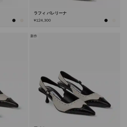
ン
を
ア
ラフィ バレリーナ
ク
¥124,300
テ
ィ
ブ
に
新作
し
た
後
に
の
み
実
行
さ
れ
ま
す。