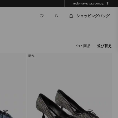
regionselector.country.
(€)
ショッピングバッグ
217
商品
並び替え
フ
ィ
新作
ル
タ
ー
を
適
用
す
る
と、
ペ
ー
ジ
を
再
読
み