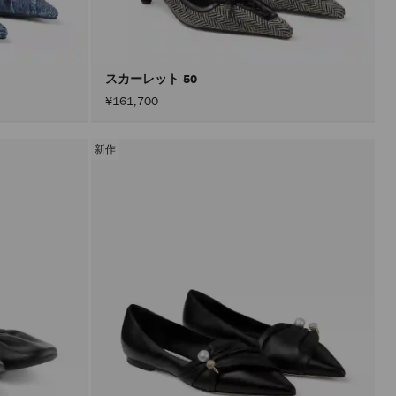
込
み
す
る
こ
と
スカーレット 50
な
¥161,700
く
コ
ン
テ
新作
ン
ツ
を
更
新
で
き
ま
す。
製
品
の
更
新
は、
「適
用」
ボ
タ