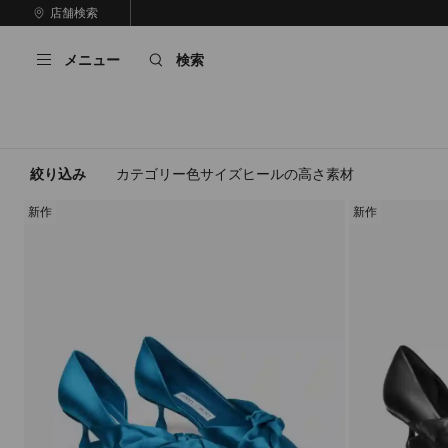
コ
店舗検索
前
ン
自
の
テ
動
ス
メニュー
検索
ン
再
ラ
ツ
生
イ
に
を
ド
ス
止
キ
め
る
ッ
絞り込み
カテゴリー
色
サイズ
ヒールの高さ
素材
プ
新作
新作