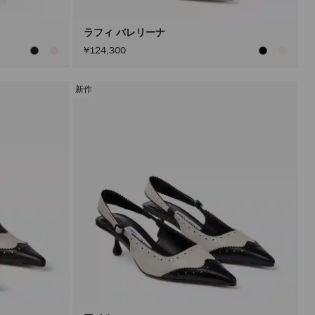
ン
を
ア
ラフィ バレリーナ
ク
¥124,300
テ
ィ
ブ
に
新作
し
た
後
に
の
み
実
行
さ
れ
ま
す。