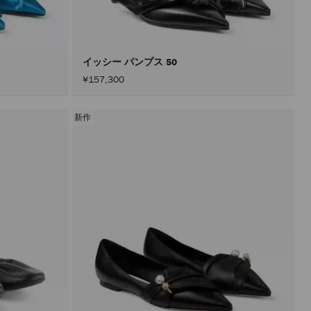
込
み
す
る
こ
と
イッシー パンプス 50
な
¥157,300
く
コ
ン
テ
新作
ン
ツ
を
更
新
で
き
ま
す。
製
品
の
更
新
は、
「適
用」
ボ
タ