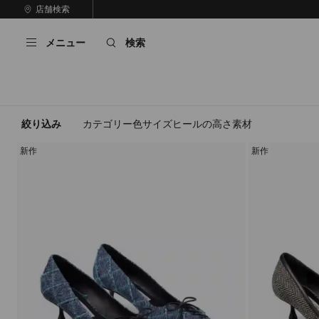
コ
店舗検索
前
ン
自
の
テ
動
ス
メニュー
検索
ン
再
ラ
ツ
生
イ
に
を
ド
ス
止
キ
め
る
ッ
絞り込み
カテゴリー
色
サイズ
ヒールの高さ
素材
プ
新作
新作