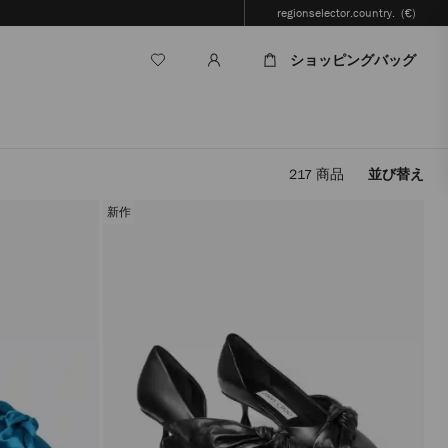
regionselector.country.
(€)
ショッピングバッグ
217
商品
並び替え
フ
ィ
新作
ル
タ
ー
を
適
用
す
る
と、
ペ
ー
ジ
を
再
読
み