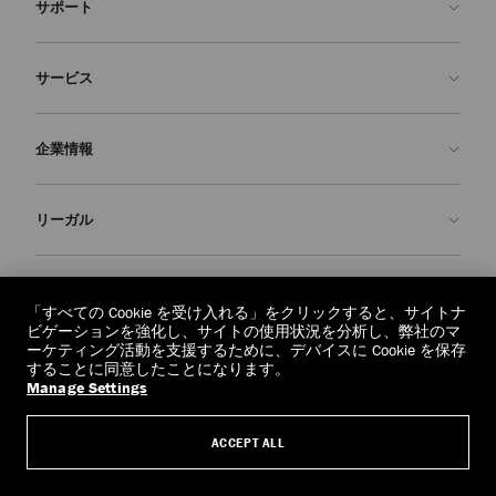
サポート
お問い合わせ
サービス
よくあるご質問
注文状況の確認
ご来店予約
企業情報
返品を申請
Made-to-Order
店舗検索
お手入れ・修理
ジミー チュウについて
リーガル
配送
保証
ブランドの歴史
交換・返品
JC World
プライバシーポリシー
regionselector.country.
(€)
社会への貢献
利用規約
「すべての Cookie を受け入れる」をクリックすると、サイトナ
ビゲーションを強化し、サイトの使用状況を分析し、弊社のマ
私たちの責任
忘れられる権利
ーケティング活動を支援するために、デバイスに Cookie を保存
することに同意したことになります。
© 2026 Jimmy Choo
クラフツマンシップ
個人情報開示請求フォーム
Manage Settings
採用情報
リーガル
ACCEPT ALL
クッキーについて