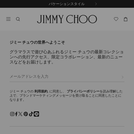
コ
バケーションスタイル
前
ン
自
の
テ
動
ス
ン
再
ラ
ツ
生
イ
に
を
ド
ス
止
キ
め
ジミー チュウの世界へようこそ
る
ッ
グラマラスで遊び心あふれるジミー チュウの最新コレクショ
プ
ンへの先行アクセス、限定コラボレーション、最新のニュー
スなどをお届けします。
登録
ジミー チュウの
利用規約
, に同意し、
プライバシーポリシー
を読み理解した
上で、ブランドマーケティングメッセージを受け取ることに同意したことに
なります。