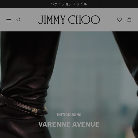
コ
バケーションスタイル
前
ン
自
の
テ
動
ス
ン
再
ラ
ツ
生
イ
に
を
ド
ス
止
キ
め
る
ッ
プ
INTRODUCING
VARENNE AVENUE