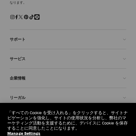
なります。
サポート
お問い合わせ
サービス
よくあるご質問
注文状況の確認
ご来店予約
企業情報
返品を申請
Made-to-Order
店舗検索
お手入れ・修理
ジミー チュウについて
リーガル
配送
保証
ブランドの歴史
交換・返品
JC World
プライバシーポリシー
「すべての Cookie を受け入れる」をクリックすると、サイトナ
regionselector.country.
(€)
ビゲーションを強化し、サイトの使用状況を分析し、弊社のマ
社会への貢献
利用規約
ーケティング活動を支援するために、デバイスに Cookie を保存
することに同意したことになります。
私たちの責任
忘れられる権利
Manage Settings