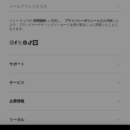
登録
ジミー チュウの
利用規約
, に同意し、
プライバシーポリシー
を読み理解した
上で、ブランドマーケティングメッセージを受け取ることに同意したことに
なります。
サポート
お問い合わせ
サービス
よくあるご質問
注文状況の確認
ご来店予約
企業情報
返品を申請
Made-to-Order
店舗検索
お手入れ・修理
ジミー チュウについて
リーガル
配送
保証
ブランドの歴史