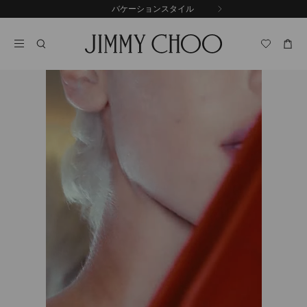
コ
バケーションスタイル
前
ン
自
の
テ
動
ス
ン
再
ラ
ツ
生
イ
に
を
ド
ス
止
キ
め
る
ッ
プ