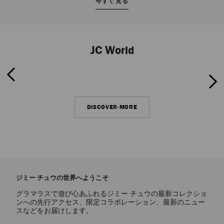
今すぐ見る
JC World
r
e
v
i
o
u
s
S
l
i
d
S
e
P
e
N
e
x
t
l
i
d
DISCOVER-MORE
ジミー チュウの世界へようこそ
グラマラスで遊び心あふれるジミー チュウの最新コレクショ
ンへの先行アクセス、限定コラボレーション、最新のニュー
スなどをお届けします。