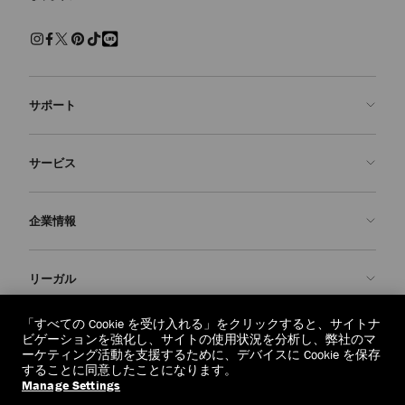
サポート
お問い合わせ
サービス
よくあるご質問
注文状況の確認
ご来店予約
企業情報
返品を申請
Made-to-Order
店舗検索
お手入れ・修理
ジミー チュウについて
リーガル
配送
保証
ブランドの歴史
交換・返品
JC World
プライバシーポリシー
「すべての Cookie を受け入れる」をクリックすると、サイトナ
regionselector.country.
(€)
ビゲーションを強化し、サイトの使用状況を分析し、弊社のマ
社会への貢献
利用規約
ーケティング活動を支援するために、デバイスに Cookie を保存
することに同意したことになります。
私たちの責任
忘れられる権利
Manage Settings
© 2026 Jimmy Choo
クラフツマンシップ
個人情報開示請求フォーム