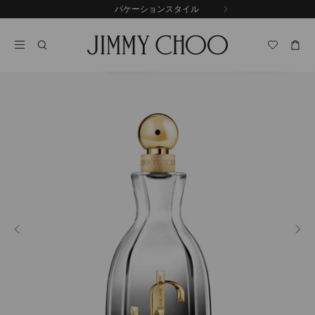
コ
バケーションスタイル
前
ン
自
の
テ
動
ス
ン
再
ラ
ツ
生
イ
に
を
ド
ス
止
キ
め
る
ッ
プ