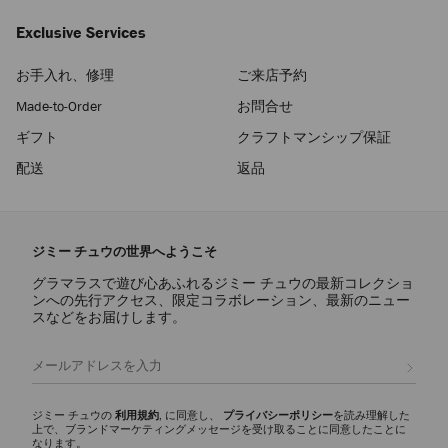
Exclusive Services
お手入れ、修理
ご来店予約
Made-to-Order
お問合せ
ギフト
クラフトマンシップ保証
配送
返品
ジミー チュウの世界へようこそ
グラマラスで遊び心あふれるジミー チュウの最新コレクショ
ンへの先行アクセス、限定コラボレーション、最新のニュー
スなどをお届けします。
登録
ジミー チュウの
利用規約
, に同意し、
プライバシーポリシー
を読み理解した
上で、ブランドマーケティングメッセージを受け取ることに同意したことに
なります。