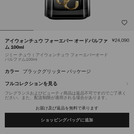
セ
¥24,090
アイウォンチュウ フォーエバー オードパルファ
ー
ム 100ml
ル
ジミー チュウ | アイウォンチュウ フォーエバーオード
価
パルファム100ml
格
カラー
ブラックグリッター パッケージ
https://www.jimmychoo.jp/ja/%E3%83%AC%E3%83%87%E3%82%A3
%E3%83%95%E3%82%A9%E3%83%BC%E3%82%A8%E3%83%90%E3%83%B
%E3%82%AA%E3%83%BC%E3%83%89%E3%83%91%E3%83%AB%E3%83%9
フルコレクションを見る
100ml-
フレグランスおよびビューティ商品は返品不可ですのでご了承く
J000159794001.html
ださい。また、配送制限が適用される場合があります。
お届け及び返品を無料で承ります
Add
to
cart
ショッピングバッグに追加
options