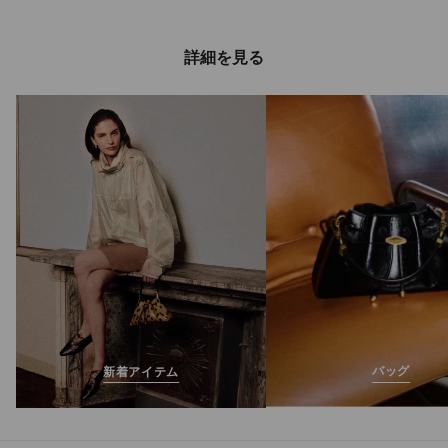
詳細を見る
アイウォンチュウ
フォーエバー オー
定
¥24,090
価
ドパルファム
100ml
バッグ
新着アイテム