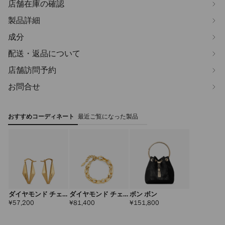
店舗在庫の確認
製品詳細
成分
配送・返品について
店舗訪問予約
お問合せ
おすすめコーディネート
最近ご覧になった製品
ダイヤモンド チェ
ダイヤモンド チェ
ボン ボン
ーン ピアス
ーン ブレスレット
定
定
定
¥57,200
¥81,400
¥151,800
価
価
価