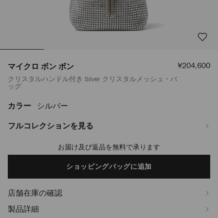
セ
¥204,600
マイクロ ボン ボン
ー
クリスタルハンドル付き Silver クリスタルメッシュ・バ
ル
ッグ
価
格
カラー
シルバー
https://www.jimmychoo.jp/ja/%E3%83%AC%E3%83%87%E3%82%A3%
%E3%83%9C%E3%83%B3-
%E3%83%9C%E3%83%B3-
フルコレクションを見る
J000161308001.html
お届け及び返品を無料で承ります
Add
to
cart
ショッピングバッグに追加
options
店舗在庫の確認
製品詳細