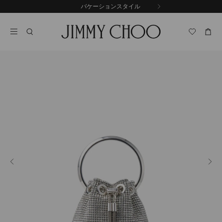
コ
バケーションスタイル
前
ン
自
の
テ
動
ス
ン
再
ラ
ツ
生
イ
に
を
ド
ス
止
キ
め
る
ッ
プ