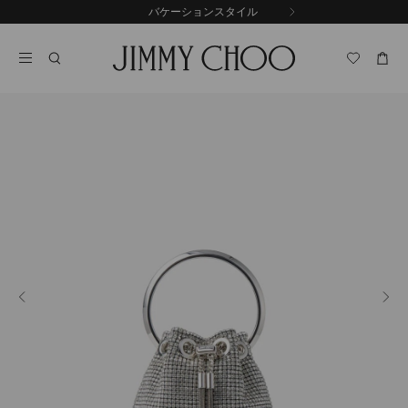
コ
バケーションスタイル
前
ン
自
の
テ
動
ス
ン
再
ラ
ツ
生
イ
に
を
ド
ス
止
キ
め
る
ッ
プ