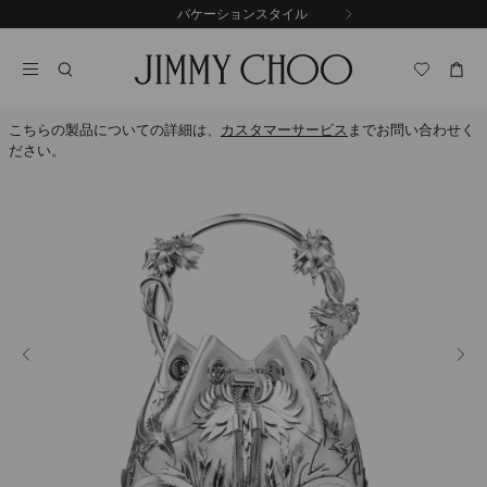
コ
バケーションスタイル
前
ン
自
の
テ
動
ス
ン
再
ラ
ツ
生
イ
に
を
ド
こちらの製品についての詳細は、
カスタマーサービス
までお問い合わせく
ス
止
ださい。
キ
め
る
ッ
プ