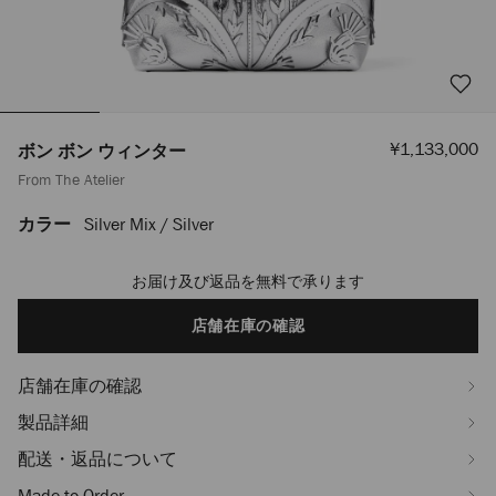
セ
¥1,133,000
ボン ボン ウィンター
ー
From The Atelier
ル
価
格
カラー
Silver Mix / Silver
https://www.jimmychoo.jp/ja/%E3%83%9C%E3%83%B3-
%E3%83%9C%E3%83%B3-
%E3%82%A6%E3%82%A3%E3%83%B3%E3%82%BF%E3%83%BC-
お届け及び返品を無料で承ります
Add
J000185635001JC.html
to
cart
店舗在庫の確認
options
店舗在庫の確認
製品詳細
配送・返品について
Made-to-Order