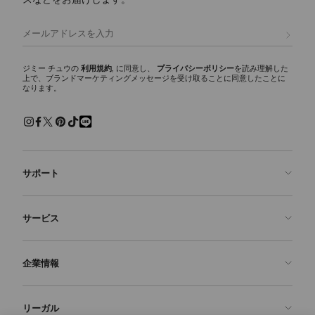
ボン ボン ウィンタ
ー
定
¥1,133,000
価
登録
ジミー チュウの
利用規約
, に同意し、
プライバシーポリシー
を読み理解した
上で、ブランドマーケティングメッセージを受け取ることに同意したことに
なります。
サポート
お問い合わせ
サービス
よくあるご質問
注文状況の確認
ご来店予約
企業情報
返品を申請
Made-to-Order
店舗検索
お手入れ・修理
ジミー チュウについて
リーガル