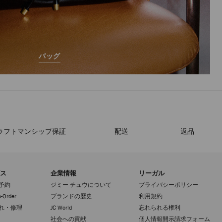
バッグ
ラフトマンシップ保証
配送
返品
ス
企業情報
リーガル
予約
ジミー チュウについて
プライバシーポリシー
-Order
ブランドの歴史
利用規約
れ・修理
JC World
忘れられる権利
社会への貢献
個人情報開示請求フォーム