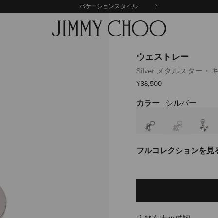
バケーションスタイル
ウェストレー
Silver メタルスター
セ
¥38,500
ー
ル
カラー
シルバー
https://www.jimmychoo
価
格
J000105548001.html
フルコレクションを見
Add
to
cart
options