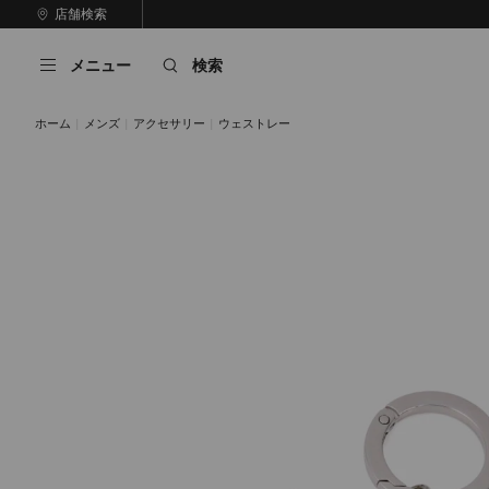
コ
店舗検索
前
ン
自
の
テ
動
ス
メニュー
検索
ン
再
ラ
ツ
生
イ
に
を
ド
ホーム
メンズ
アクセサリー
ウェストレー
ス
止
キ
め
る
ッ
プ
/ ガンメタル / シルバー