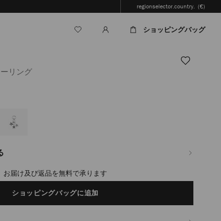
regionselector.country.
(€)
ショッピングバッグ
・キーリング
.jp/ja/%E3%83%A1%E3%83%B3%E3%82%BA/%E3%82%A2%E3%82%AF%E3%8
る
お届け及び返品を無料で承ります
ショッピングバッグに追加