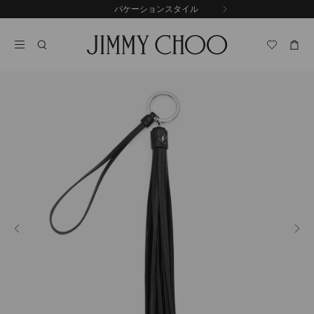
コ
バケーションスタイル
前
ン
自
の
テ
動
ス
ン
再
ラ
ツ
生
イ
に
を
ド
ス
止
キ
め
る
ッ
プ