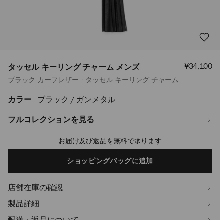
セ
¥34,100
タッセル キーリング チャーム メンズ
ー
ブラック カーフレザー・タッセル キーリング チャーム
ル
価
格
カラー
ブラック / ガンメタル
https://www.jimmychoo.jp/ja/%E3%83%A1%E3%83%B3%E3%82%BA/
%E3%82%AD%E3%83%BC%E3%83%AA%E3%83%B3%E3%82%B0-
%E3%83%81%E3%83%A3%E3%83%BC%E3%83%A0-
フルコレクションを見る
%E3%83%A1%E3%83%B3%E3%82%BA-
J000177154001.html
お届け及び返品を無料で承ります
Add
to
cart
ショッピングバッグに追加
options
店舗在庫の確認
製品詳細
配送・返品について