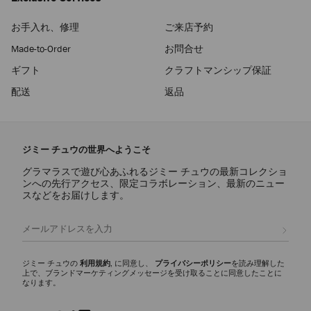
お手入れ、修理
ご来店予約
Made-to-Order
お問合せ
ギフト
クラフトマンシップ保証
配送
返品
ジミー チュウの世界へようこそ
グラマラスで遊び心あふれるジミー チュウの最新コレクショ
ンへの先行アクセス、限定コラボレーション、最新のニュー
スなどをお届けします。
登録
ジミー チュウの
利用規約
, に同意し、
プライバシーポリシー
を読み理解した
上で、ブランドマーケティングメッセージを受け取ることに同意したことに
なります。