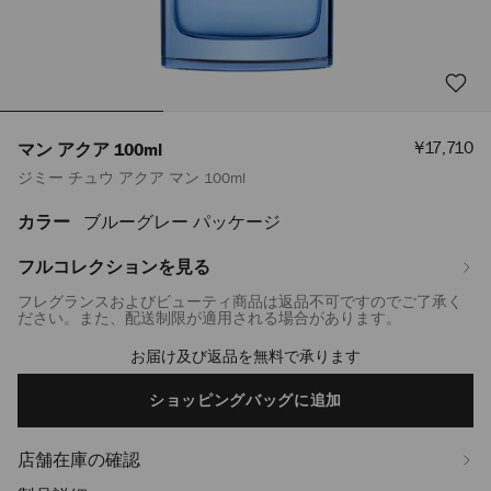
セ
¥17,710
マン アクア 100ml
ー
ジミー チュウ アクア マン 100ml
ル
価
格
カラー
ブルーグレー パッケージ
https://www.jimmychoo.jp/ja/%E3%83%A1%E3%83%B3%E3%82%BA/
%E3%82%A2%E3%82%AF%E3%82%A2-
100ml-
フルコレクションを見る
J000157090001.html
フレグランスおよびビューティ商品は返品不可ですのでご了承く
ださい。また、配送制限が適用される場合があります。
お届け及び返品を無料で承ります
Add
to
cart
ショッピングバッグに追加
options
店舗在庫の確認