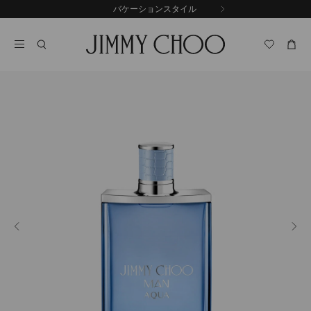
コ
バケーションスタイル
前
ン
自
の
テ
動
ス
ン
再
ラ
ツ
生
イ
に
を
ド
ス
止
キ
め
る
ッ
プ