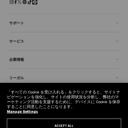
サポート
お問い合わせ
サービス
よくあるご質問
注文状況の確認
ご来店予約
企業情報
返品を申請
Made-to-Order
店舗検索
お手入れ・修理
ジミー チュウについて
リーガル
配送
保証
ブランドの歴史
交換・返品
JC World
プライバシーポリシー
「すべての Cookie を受け入れる」をクリックすると、サイトナ
regionselector.country.
(€)
ビゲーションを強化し、サイトの使用状況を分析し、弊社のマ
社会への貢献
利用規約
ーケティング活動を支援するために、デバイスに Cookie を保存
することに同意したことになります。
私たちの責任
忘れられる権利
Manage Settings
© 2026 Jimmy Choo
クラフツマンシップ
個人情報開示請求フォーム
ACCEPT ALL
採用情報
リーガル