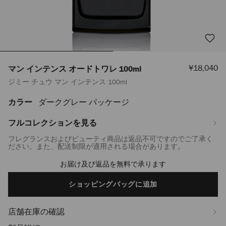
セ
¥18,040
マン インテンス オードトワレ 100ml
ー
ジミー チュウ マン インテンス 100ml
ル
価
格
カラー
ダークグレー パッケージ
https://www.jimmychoo.jp/ja/%E3%83%A1%E3%83%B3%E3%82%BA/
%E3%82%A4%E3%83%B3%E3%83%86%E3%83%B3%E3%82%B9-
%E3%82%AA%E3%83%BC%E3%83%89%E3%83%88%E3%83%AF%E3%83%A
フルコレクションを見る
100ml-
フレグランスおよびビューティ商品は返品不可ですのでご了承く
J000072712001.html
ださい。また、配送制限が適用される場合があります。
お届け及び返品を無料で承ります
Add
to
cart
ショッピングバッグに追加
options
店舗在庫の確認