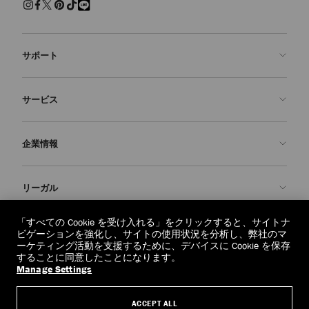
サポート
お問い合わせ
サービス
よくあるご質問
注文状況の確認
ご来店予約
企業情報
返品を申請
Made-to-Order
店舗検索
お手入れ・修理
ジミー チュウについて
リーガル
配送
保証
ブランドの歴史
交換・返品
JC World
プライバシーポリシー
「すべての Cookie を受け入れる」をクリックすると、サイトナ
regionselector.country.
(€)
ビゲーションを強化し、サイトの使用状況を分析し、弊社のマ
社会への貢献
利用規約
ーケティング活動を支援するために、デバイスに Cookie を保存
することに同意したことになります。
私たちの責任
忘れられる権利
Manage Settings
© 2026 Jimmy Choo
クラフツマンシップ
個人情報開示請求フォーム
ACCEPT ALL
採用情報
リーガル