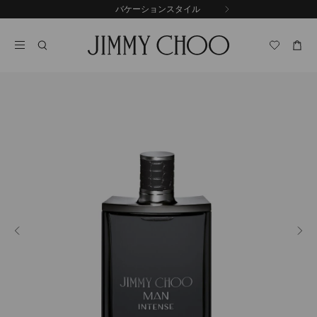
コ
バケーションスタイル
前
ン
自
の
テ
動
ス
ン
再
ラ
ツ
生
イ
に
を
ド
ス
止
キ
め
る
ッ
プ