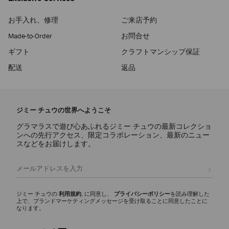
お手入れ、修理
ご来店予約
Made-to-Order
お問合せ
ギフト
クラフトマンシップ保証
配送
返品
ジミー チュウの世界へようこそ
グラマラスで遊び心あふれるジミー チュウの最新コレクショ
ンへの先行アクセス、限定コラボレーション、最新のニュー
スなどをお届けします。
登録
ジミー チュウの
利用規約
, に同意し、
プライバシーポリシー
を読み理解した
上で、ブランドマーケティングメッセージを受け取ることに同意したことに
なります。