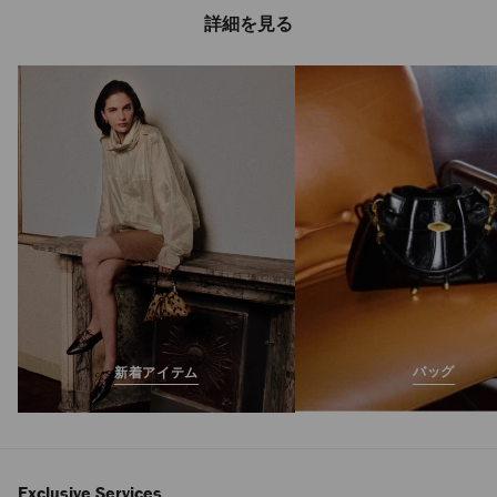
詳細を見る
マン インテンス オ
ードトワレ 100ml
定
¥18,040
価
バッグ
新着アイテム
Exclusive Services