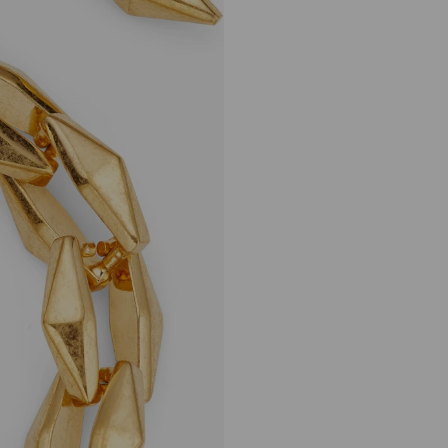
ダイヤモンド チェーン
ブレスレット
定
¥81,400
価