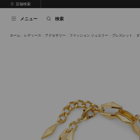
コ
店舗検索
前
ン
自
の
テ
動
ス
メニュー
検索
ン
再
ラ
ツ
生
イ
に
を
ド
ホーム
レディース
アクセサリー
ファッション ジュエリー
ブレスレット
ダ
ス
止
キ
め
る
ッ
プ