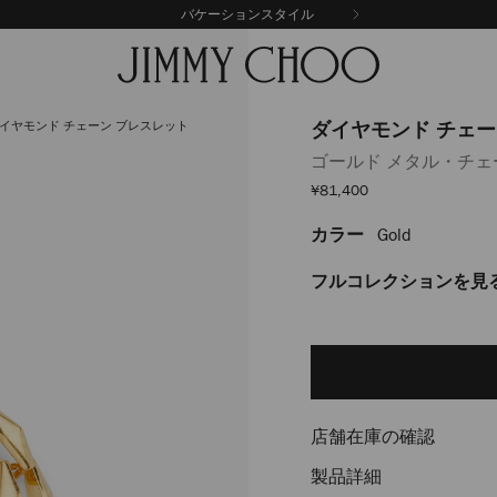
バケーションスタイル
イヤモンド チェーン ブレスレット
ダイヤモンド チェー
ゴールド メタル・チ
セ
¥81,400
ー
ル
カラー
Gold
https://www.jimmychoo
価
格
%E3%82%B8%E3%83%A5%E
%E3%83%81%E3%82%A7%E
フルコレクションを見
%E3%83%96%E3%83%AC%E
J000157863001.html
Delivery es
Add
to
cart
options
店舗在庫の確認
製品詳細