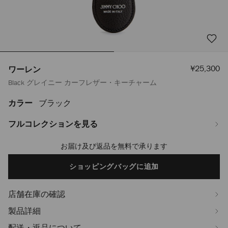
セ
¥25,300
ワーレン
ー
Black グレイニー カーフレザー・キーチャーム
ル
価
格
カラー
ブラック
https://www.jimmychoo.jp/ja/%E3%83%A1%E3%83%B3%E3%82%BA/
J000095401001.html
フルコレクションを見る
お届け及び返品を無料で承ります
Add
to
cart
ショッピングバッグに追加
options
店舗在庫の確認
製品詳細
配送・返品について