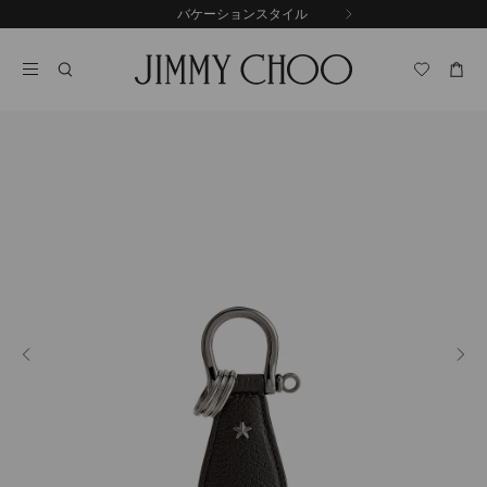
コ
バケーションスタイル
前
ン
自
の
テ
動
ス
ン
再
ラ
ツ
生
イ
に
を
ド
ス
止
キ
め
る
ッ
プ