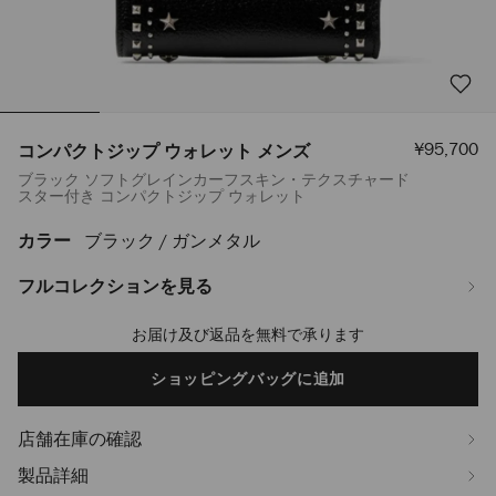
セ
¥95,700
コンパクトジップ ウォレット メンズ
ー
ブラック ソフトグレインカーフスキン・テクスチャード
ル
スター付き コンパクトジップ ウォレット
価
格
カラー
ブラック / ガンメタル
https://www.jimmychoo.jp/ja/%E3%83%A1%E3%83%B3%E3%82%BA
%E3%82%A6%E3%82%A9%E3%83%AC%E3%83%83%E3%83%88-
%E3%83%A1%E3%83%B3%E3%82%BA-
フルコレクションを見る
J000185014001.html
お届け及び返品を無料で承ります
Add
to
cart
ショッピングバッグに追加
options
店舗在庫の確認
製品詳細