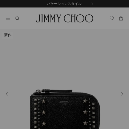
コ
バケーションスタイル
前
ン
自
の
テ
動
ス
ン
再
ラ
ツ
生
イ
に
を
ド
新作
ス
止
キ
め
る
ッ
プ