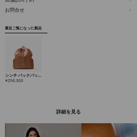
お問合せ
最近ご覧になった製品
シンチ バックパッ
ク ミディアム
定
¥256,300
価
詳細を見る