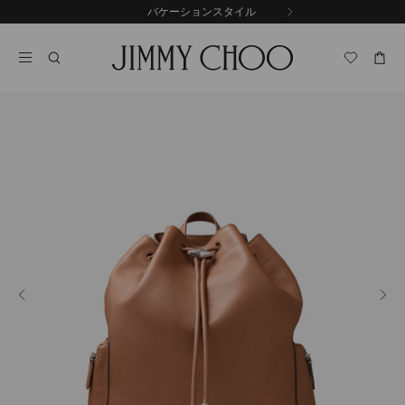
コ
バケーションスタイル
前
ン
自
の
テ
動
ス
ン
再
ラ
ツ
生
イ
に
を
ド
ス
止
キ
め
る
ッ
プ