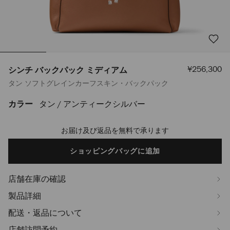
セ
¥256,300
シンチ バックパック ミディアム
ー
タン ソフトグレインカーフスキン・バックパック
ル
価
格
カラー
タン / アンティークシルバー
https://www.jimmychoo.jp/ja/%E3%83%A1%E3%83%B3%E3%82%BA/%
%E3%83%90%E3%83%83%E3%82%AF%E3%83%91%E3%83%83%E3%82%A
%E3%83%9F%E3%83%87%E3%82%A3%E3%82%A2%E3%83%A0-
お届け及び返品を無料で承ります
Add
J000180244001.html
to
cart
ショッピングバッグに追加
options
店舗在庫の確認
製品詳細
配送・返品について
店舗訪問予約