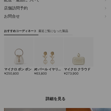
店舗訪問予約
お問合せ
おすすめコーディネート
最近ご覧になった製品
マイクロ ボン ボン
JC パール イヤリン
マイクロ クラウド
グ
定
定
定
¥250,800
¥63,800
¥273,900
価
価
価
詳細を見る