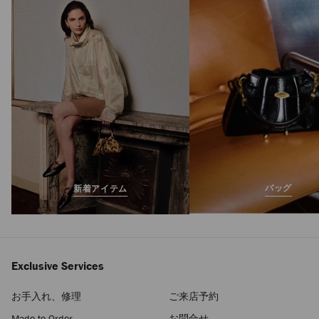
クロー ヘアクリッ
プ
定
¥50,600
価
バッグ
新着アイテム
Exclusive Services
お手入れ、修理
ご来店予約
Made-to-Order
お問合せ