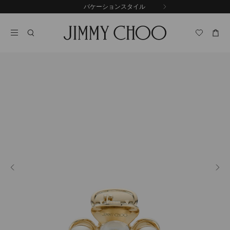
コ
バケーションスタイル
前
ン
自
の
テ
動
ス
ン
再
ラ
ツ
生
イ
に
を
ド
ス
止
キ
め
る
ッ
プ