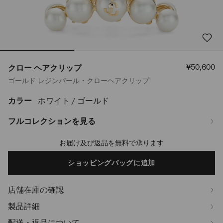
セ
¥50,600
クロー ヘアクリップ
ー
ゴールド レジンパール・クローヘアクリップ
ル
価
格
カラー
ホワイト / ゴールド
https://www.jimmychoo.jp/ja/%E3%83%AC%E3%83%87%E3%82%A3%
%E3%83%98%E3%82%A2%E3%82%AF%E3%83%AA%E3%83%83%E3%83%9
J000174147001.html
フルコレクションを見る
お届け及び返品を無料で承ります
Add
to
cart
ショッピングバッグに追加
options
店舗在庫の確認
製品詳細
配送・返品について