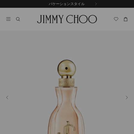
コ
バケーションスタイル
前
ン
自
の
テ
動
ス
ン
再
ラ
ツ
生
イ
に
を
ド
ス
止
キ
め
る
ッ
プ