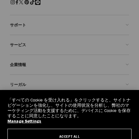
サポート
お問い合わせ
サービス
よくあるご質問
注文状況の確認
ご来店予約
企業情報
返品を申請
Made-to-Order
店舗検索
お手入れ・修理
ジミー チュウについて
リーガル
配送
保証
ブランドの歴史
交換・返品
JC World
プライバシーポリシー
「すべての Cookie を受け入れる」をクリックすると、サイトナ
regionselector.country.
(€)
ビゲーションを強化し、サイトの使用状況を分析し、弊社のマ
社会への貢献
利用規約
ーケティング活動を支援するために、デバイスに Cookie を保存
することに同意したことになります。
私たちの責任
忘れられる権利
Manage Settings
© 2026 Jimmy Choo
クラフツマンシップ
個人情報開示請求フォーム
ACCEPT ALL
採用情報
リーガル