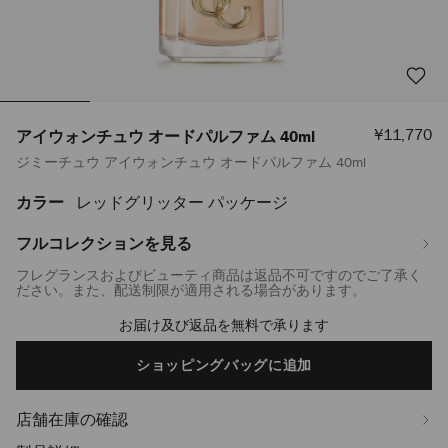
セ
¥11,770
アイウォンチュウ オードパルファム 40ml
ー
ジミーチュウ アイウォンチュウ オードパルファム 40ml
ル
価
格
カラー
レッドグリッター パッケージ
https://www.jimmychoo.jp/ja/%E3%83%AC%E3%83%87%E3%82%A3
%E3%82%AA%E3%83%BC%E3%83%89%E3%83%91%E3%83%AB%E3%83%9
40ml-
フルコレクションを見る
J000144609001.html
フレグランスおよびビューティ商品は返品不可ですのでご了承く
ださい。また、配送制限が適用される場合があります。
お届け及び返品を無料で承ります
Add
to
cart
ショッピングバッグに追加
options
店舗在庫の確認