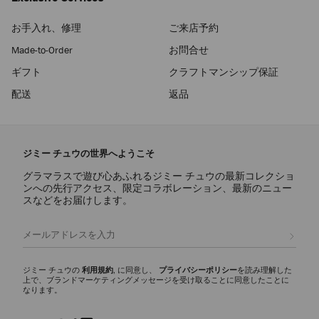
お手入れ、修理
ご来店予約
Made-to-Order
お問合せ
ギフト
クラフトマンシップ保証
配送
返品
ジミー チュウの世界へようこそ
グラマラスで遊び心あふれるジミー チュウの最新コレクショ
ンへの先行アクセス、限定コラボレーション、最新のニュー
スなどをお届けします。
登録
ジミー チュウの
利用規約
, に同意し、
プライバシーポリシー
を読み理解した
上で、ブランドマーケティングメッセージを受け取ることに同意したことに
なります。