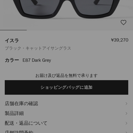
セ
¥39,270
イスラ
ー
ブラック・キャットアイサングラス
ル
価
格
カラー
E87 Dark Grey
https://www.jimmychoo.jp/ja/%E3%83%AC%E3%83%87%E3%82%A3
J000170512001.html
お届け及び返品を無料で承ります
Add
to
cart
ショッピングバッグに追加
options
店舗在庫の確認
製品詳細
配送・返品について
店舗訪問予約