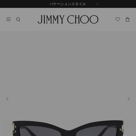
コ
バケーションスタイル
前
ン
自
の
テ
動
ス
ン
再
ラ
ツ
生
イ
に
を
ド
ス
止
キ
め
る
ッ
プ