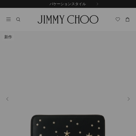
コ
バケーションスタイル
前
ン
自
の
テ
動
ス
ン
再
ラ
ツ
生
イ
に
を
ド
新作
ス
止
キ
め
る
ッ
プ