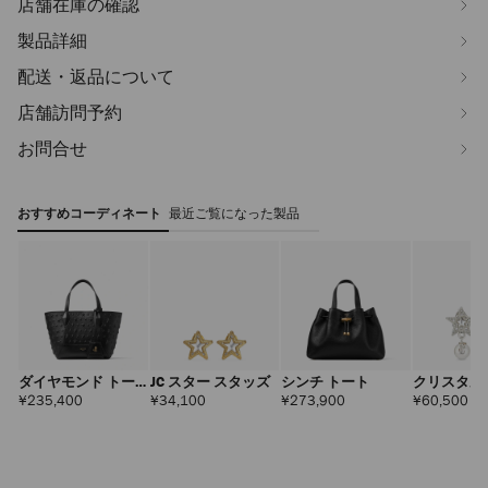
店舗在庫の確認
製品詳細
配送・返品について
店舗訪問予約
お問合せ
おすすめコーディネート
最近ご覧になった製品
ダイヤモンド トー
JC スター スタッズ
シンチ トート
クリスタル
ト スモール
ピアス
定
定
定
定
¥235,400
¥34,100
¥273,900
¥60,500
価
価
価
価