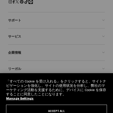
サポート
お問い合わせ
サービス
よくあるご質問
注文状況の確認
ご来店予約
企業情報
返品を申請
Made-to-Order
店舗検索
お手入れ・修理
ジミー チュウについて
リーガル
配送
保証
ブランドの歴史
交換・返品
JC World
プライバシーポリシー
「すべての Cookie を受け入れる」をクリックすると、サイトナ
regionselector.country.
(€)
ビゲーションを強化し、サイトの使用状況を分析し、弊社のマ
社会への貢献
利用規約
ーケティング活動を支援するために、デバイスに Cookie を保存
することに同意したことになります。
私たちの責任
忘れられる権利
Manage Settings
© 2026 Jimmy Choo
クラフツマンシップ
個人情報開示請求フォーム
ACCEPT ALL
採用情報
リーガル