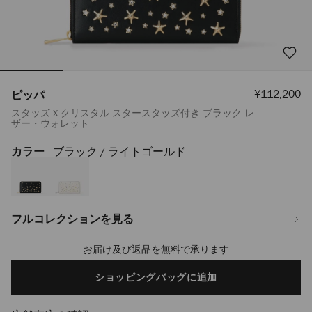
セ
¥112,200
ピッパ
ー
スタッズ X クリスタル スタースタッズ付き ブラック レ
ル
ザー・ウォレット
価
格
カラー
ブラック / ライトゴールド
https://www.jimmychoo.jp/ja/%E3%83%AC%E3%83%87%E3%82%A3%
J000160827001.html
フルコレクションを見る
お届け及び返品を無料で承ります
Add
to
cart
ショッピングバッグに追加
options