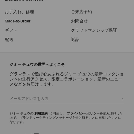
お手入れ、修理
ご来店予約
Made-to-Order
お問合せ
ギフト
クラフトマンシップ保証
配送
返品
ジミー チュウの世界へようこそ
グラマラスで遊び心あふれるジミー チュウの最新コレクショ
ンへの先行アクセス、限定コラボレーション、最新のニュー
スなどをお届けします。
登録
ジミー チュウの
利用規約
, に同意し、
プライバシーポリシー
を読み理解した
上で、ブランドマーケティングメッセージを受け取ることに同意したことに
なります。